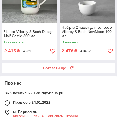
Набір із 2 чашок для еспресо
Чашка Villeroy & Boch Design
Villeroy & Boch NewMoon 100
Naif Castle 300 мл
мл
В наявності
В наявності
2 415
2 476
₴
₴
4 239 ₴
4 346 ₴
Показати ще
Про нас
86% позитивних з 38 відгуків за рік
Працює з 24.01.2022
м. Бориспіль
Київський шлях, 4, Бориспіль, Україна