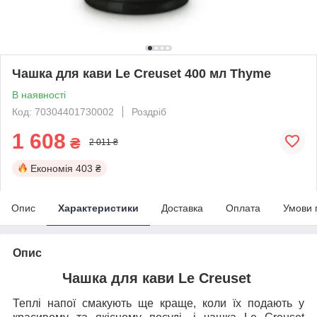
Чашка для кави Le Creuset 400 мл Thyme
В наявності
Код: 70304401730002
Роздріб
1 608
₴
2 011 ₴
Економія
403 ₴
Опис
Характеристики
Доставка
Оплата
Умови 
Опис
Чашка для кави Le Creuset
Теплі напої смакують ще краще, коли їх подають у