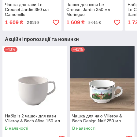
Чашка для кави Le
Чашка для кави Le
Набі
Creuset Jardin 350 мл
Creuset Jardin 350 мл
Le C
Camomille
Meringue
Bam
1 609
1 609
1 7
₴
₴
2 011 ₴
2 011 ₴
Акційні пропозиції та новинки
–43%
–43%
Набір із 2 чашок для кави
Чашка для чаю Villeroy &
Villeroy & Boch Afina 150 мл
Boch Design Naif 250 мл
В наявності
В наявності