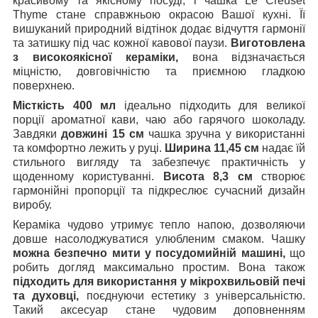
красивому та якісному посуді, і чашка Le Creuset
Thyme стане справжньою окрасою Вашої кухні. Її
вишуканий природний відтінок додає відчуття гармонії
та затишку під час кожної кавової паузи.
Виготовлена
з високоякісної кераміки,
вона відзначається
міцністю, довговічністю та приємною гладкою
поверхнею.
Місткість 400 мл
ідеально підходить для великої
порції ароматної кави, чаю або гарячого шоколаду.
Завдяки
довжині 15 см
чашка зручна у використанні
та комфортно лежить у руці.
Ширина 11,45 см
надає їй
стильного вигляду та забезпечує практичність у
щоденному користуванні.
Висота 8,3 см
створює
гармонійні пропорції та підкреслює сучасний дизайн
виробу.
Кераміка чудово утримує тепло напою, дозволяючи
довше насолоджуватися улюбленим смаком. Чашку
можна безпечно мити у посудомийній машині,
що
робить догляд максимально простим. Вона також
підходить для використання у мікрохвильовій печі
та духовці,
поєднуючи естетику з універсальністю.
Такий аксесуар стане чудовим доповненням