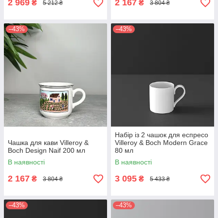
2 969
2 167
₴
₴
5 212 ₴
3 804 ₴
–43%
–43%
Набір із 2 чашок для еспресо
Чашка для кави Villeroy &
Villeroy & Boch Modern Grace
Boch Design Naif 200 мл
80 мл
В наявності
В наявності
2 167
3 095
₴
₴
3 804 ₴
5 433 ₴
–43%
–43%