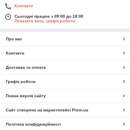
Ми цінуємо кожного клієнта та завжди раді проконсультувати.
Контакти
Грамотні менеджери завжди підкажуть та допоможуть при
виборі та оформленні замовлення. Швидке та якісне
Сьогодні працює з 09:00 до 18:00
Показати весь графік роботи
обслуговування – це наша головна мета.
Магазин співпрацює безпосередньо з більшістю виробництв.
Це дозволяє відправляти лише оригінальну та якісну
Про нас
продукцію. Гарантія від офіційного виробника зберігається, а
продукція має сертифікати.
Контакти
Доставка та оплата
Графік роботи
Повна версія сайту
Сайт створено на маркетплейсі
Prom.ua
Політика конфіденційності