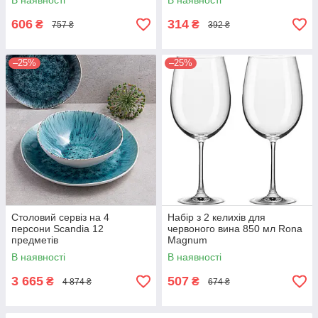
В наявності
В наявності
606
314
₴
₴
757 ₴
392 ₴
–25%
–25%
Столовий сервіз на 4
Набір з 2 келихів для
персони Scandia 12
червоного вина 850 мл Rona
предметів
Magnum
В наявності
В наявності
3 665
507
₴
₴
4 874 ₴
674 ₴