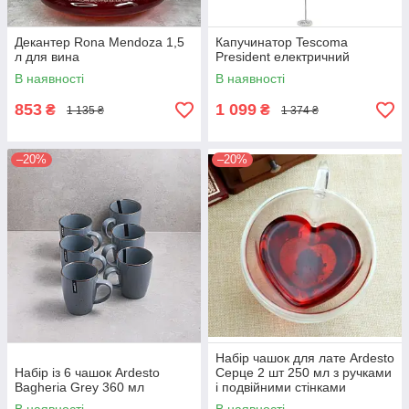
Декантер Rona Mendoza 1,5
Капучинатор Tescoma
л для вина
President електричний
В наявності
В наявності
853
1 099
₴
₴
1 135 ₴
1 374 ₴
–20%
–20%
Набір чашок для лате Ardesto
Набір із 6 чашок Ardesto
Серце 2 шт 250 мл з ручками
Bagheria Grey 360 мл
і подвійними стінками