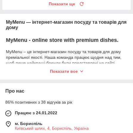
Показати ще
MyMenu — інтернет-магазин посуду та товарів для
дому
MyMenu - online store with premium dishes.
MyMenu – це інтернет-магазин посуду та товарів для дому
преміальної якості. Наша команда працює щодня над тим,
щоб лише найкращі бренди були представлені на сайті.
Відібрані бренди дотримуються принципів безпеки та
Показати все
екологічності. Ми вибираємо стильні та популярні серії
посуду, щоб Ви завжди були в курсі останніх тенденцій. Якість
виробів відіграє велику роль при виборі посуду. Для нас
Про нас
важливо, щоб на столі стояли вироби преміум-якості.
Посуд прикрасить сервірування столу та полегшить процес
86% позитивних з 38 відгуків за рік
приготування їжі. Ми вибрали знамениті бренди, які мають
високу репутацію в багатьох країнах світу.
Працює з 24.01.2022
MyMenu допоможе зробити правильний вибір. У нас
м. Бориспіль
представлено безліч стилів, які зроблять інтер'єр більш
Київський шлях, 4, Бориспіль, Україна
естетичним та затишним.