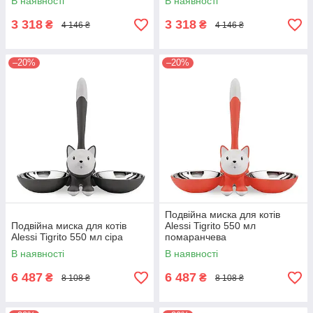
В наявності
В наявності
3 318
3 318
₴
₴
4 146 ₴
4 146 ₴
–20%
–20%
Подвійна миска для котів
Подвійна миска для котів
Alessi Tigrito 550 мл
Alessi Tigrito 550 мл сіра
помаранчева
В наявності
В наявності
6 487
6 487
₴
₴
8 108 ₴
8 108 ₴