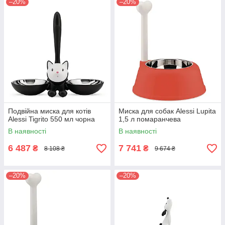
–20%
–20%
Подвійна миска для котів
Миска для собак Alessi Lupita
Alessi Tigrito 550 мл чорна
1,5 л помаранчева
В наявності
В наявності
6 487
7 741
₴
₴
8 108 ₴
9 674 ₴
–20%
–20%