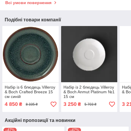
Всі умови повернення
Подібні товари компанії
Набір із 6 блюдець Villeroy
Набір із 2 блюдець Villeroy
Набі
& Boch Crafted Breeze 15
& Boch Anmut Platinum №1
& Bo
см синій
15 см
4 850
3 250
3 2
₴
₴
8 335 ₴
5 703 ₴
Акційні пропозиції та новинки
–47%
–47%