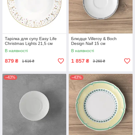
Тарілка для супу Easy Life
Блюдце Villeroy & Boch
Christmas Lights 21,5 см
Design Naif 15 см
В наявності
В наявності
879
1 857
₴
₴
1 616 ₴
3 260 ₴
–43%
–43%