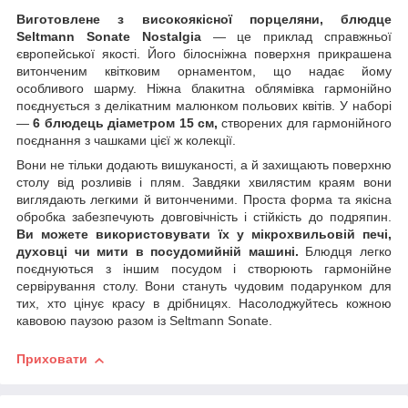
Виготовлене з високоякісної порцеляни, блюдце
Seltmann Sonate Nostalgia
— це приклад справжньої
європейської якості. Його білосніжна поверхня прикрашена
витонченим квітковим орнаментом, що надає йому
особливого шарму. Ніжна блакитна облямівка гармонійно
поєднується з делікатним малюнком польових квітів. У наборі
—
6 блюдець діаметром 15 см,
створених для гармонійного
поєднання з чашками цієї ж колекції.
Вони не тільки додають вишуканості, а й захищають поверхню
столу від розливів і плям. Завдяки хвилястим краям вони
виглядають легкими й витонченими. Проста форма та якісна
обробка забезпечують довговічність і стійкість до подряпин.
Ви можете використовувати їх у мікрохвильовій печі,
духовці чи мити в посудомийній машині.
Блюдця легко
поєднуються з іншим посудом і створюють гармонійне
сервірування столу. Вони стануть чудовим подарунком для
тих, хто цінує красу в дрібницях. Насолоджуйтесь кожною
кавовою паузою разом із Seltmann Sonate.
Приховати