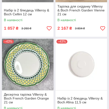
Тарілка для сніданку Villeroy
Набір із 2 блюдець Villeroy &
& Boch French Garden Vienne
Boch Cellini 12 см
21 см
В наявності
В наявності
1 857
2 167
₴
₴
3 260 ₴
3 804 ₴
–43%
–43%
Десертна тарілка Villeroy &
Boch French Garden Orange
Набір із 2 блюдець Villeroy &
21 см
Boch Afina 11,5 см
В наявності
В наявності