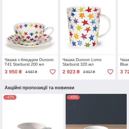
Чашка з блюдцем Dunoon
Чашка Dunoon Lomo
Чашк
T41 Starburst 200 мл
Starburst 320 мл
Blue
3 950
2 923
3 7
₴
₴
4 937 ₴
3 917 ₴
Акційні пропозиції та новинки
–43%
–43%