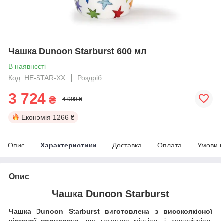
Чашка Dunoon Starburst 600 мл
В наявності
Код: HE-STAR-XX
Роздріб
3 724
₴
4 990 ₴
Економія
1266 ₴
Опис
Характеристики
Доставка
Оплата
Умови 
Опис
Чашка Dunoon Starburst
Чашка Dunoon Starburst виготовлена з високоякісної
кістяної порцеляни,
що гарантує міцність і довговічність