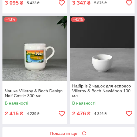
3 095
3 347
₴
₴
5 433 ₴
5 875 ₴
–43%
–43%
Набір із 2 чашок для еспресо
Чашка Villeroy & Boch Design
Villeroy & Boch NewMoon 100
Naif Castle 300 мл
мл
В наявності
В наявності
2 415
2 476
₴
₴
4 239 ₴
4 346 ₴
Показати ще