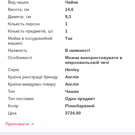
Вид чашок
Чайна
Висота, см
14,6
Діаметр, см
9,3
Кількість персон
1
Кількість предметів, шт
1
Мийка в посудомийній
Так
машині
Наявність
В наявності
Особливості
Можна використовувати в
мікрохвильовій печі
Серія
Henley
Країна реєстрації бренду
Англія
Країна-вивідувач товару
Англія
Тип
Чашки
Тип поставки
Один предмет
Колір
Різнобарвний
Ціна
3724.00
Приховати