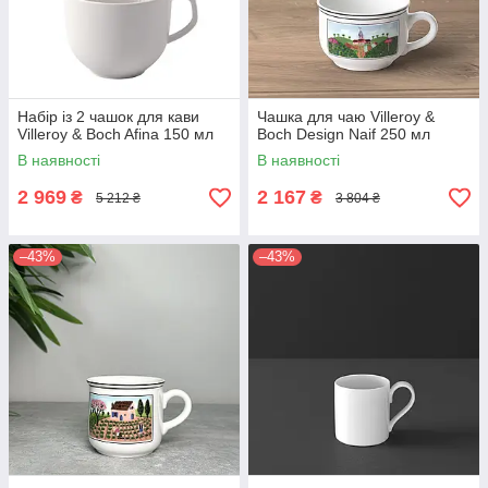
Набір із 2 чашок для кави
Чашка для чаю Villeroy &
Villeroy & Boch Afina 150 мл
Boch Design Naif 250 мл
В наявності
В наявності
2 969
2 167
₴
₴
5 212 ₴
3 804 ₴
–43%
–43%