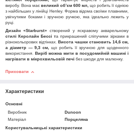
виробу. Вона має
великий об’єм 600 мл,
що робить її однією
з найбільших у лінійці Henley. Форма відома своїми плавними,
увігнутими боками і зручною ручкою, яка ідеально лежить у
руці.
Дизайн «Starburst»
створений у яскравому акварельному
стилі Керолайн Бессі т
а прикрашений сліпучими зірками в
різнокольорових відтінках.
Висота чашки становить 14,6 см,
а діаметр — 9,3 см,
що робить її зручною для щоденного
використання.
Виріб можна мити в посудомийній машині і
нагрівати в мікрохвильовій печі
без шкоди для малюнку.
Приховати
Характеристики
Основні
Виробник
Dunoon
Матеріал
Порцеляна
Користувальницькі характеристики