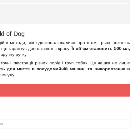
d of Dog
йні методи, які вдосконалювалися протягом трьох поколінь
,
що гарантує довговічність і красу.
Її об’єм становить 500 мл,
зручну ручку.
точні ілюстрації різних порід і груп собак. Ця чашка не лише
ть для миття в посудомийній машині та використання в
 посуду.
на