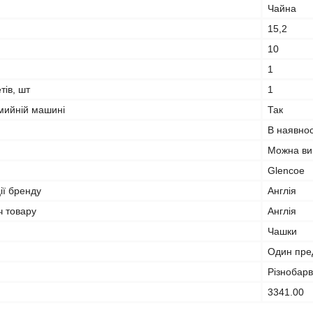
Чайна
15,2
10
1
тів, шт
1
мийній машині
Так
В наявнос
Можна вик
Glencoe
ії бренду
Англія
ч товару
Англія
Чашки
Один пре
Різнобар
3341.00