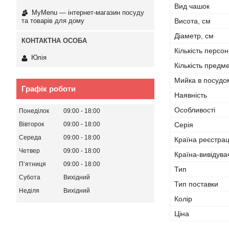
Вид чашок
MyMenu — інтернет-магазин посуду
та товарів для дому
Висота, см
Діаметр, см
Кількість персон
Юлія
Кількість предме
Мийка в посудо
Графік роботи
Наявність
Особливості
Понеділок
09:00
18:00
Серія
Вівторок
09:00
18:00
Середа
09:00
18:00
Країна реєстрац
Четвер
09:00
18:00
Країна-вивідува
Пʼятниця
09:00
18:00
Тип
Субота
Вихідний
Тип поставки
Неділя
Вихідний
Колір
Ціна