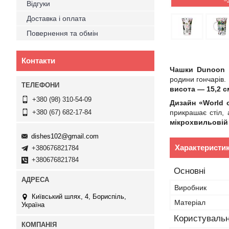
–
Відгуки
Доставка і оплата
Повернення та обмін
Контакти
Чашки Dunoon G
родини гончарів.
висота — 15,2 с
+380 (98) 310-54-09
Дизайн «World 
прикрашає стіл,
+380 (67) 682-17-84
мікрохвильовій 
dishes102@gmail.com
Характеристи
+380676821784
+380676821784
Основні
Виробник
Київський шлях, 4, Бориспіль,
Матеріал
Україна
Користувальн