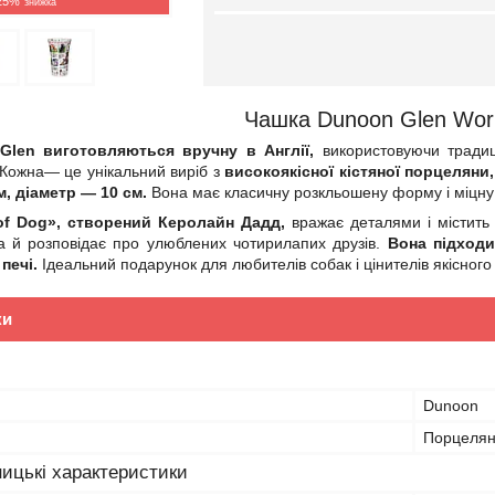
25%
Чашка Dunoon Glen Worl
len виготовляються вручну в Англії,
використовуючи традиці
 Кожна— це унікальний виріб з
високоякісної кістяної порцеляни
м, діаметр — 10 см.
Вона має класичну розкльошену форму і міцну 
of Dog», створений Керолайн Дадд,
вражає деталями і містить 
 а й розповідає про улюблених чотирилапих друзів.
Вона підходи
печі.
Ідеальний подарунок для любителів собак і цінителів якісного
ки
Dunoon
Порцеля
ицькі характеристики