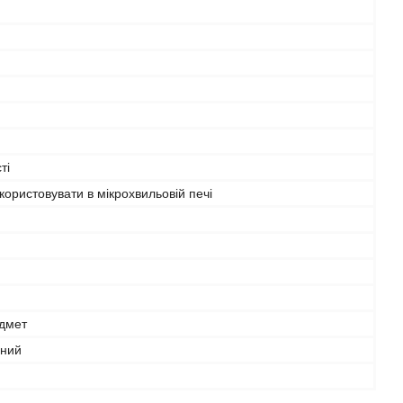
ті
ористовувати в мікрохвильовій печі
дмет
вний