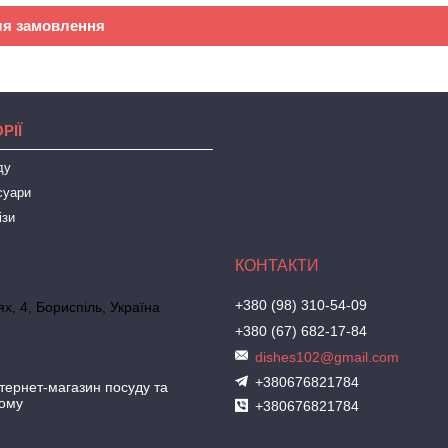
ля замовлення
РІЇ
ду
суари
ізи
+380 (98) 310-54-09
х, 4, Бориспіль, Україна
+380 (67) 682-17-84
dishes102@gmail.com
+380676821784
ернет-магазин посуду та
дому
+380676821784