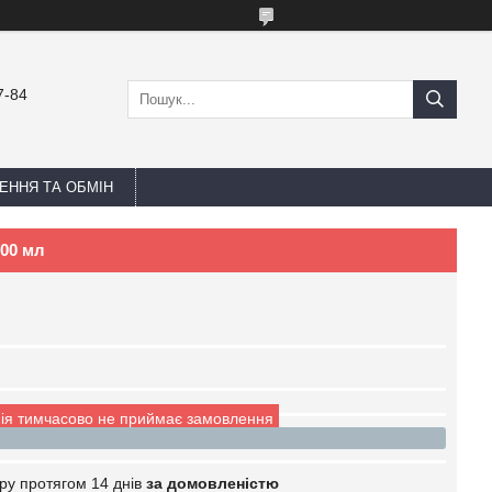
7-84
ЕННЯ ТА ОБМІН
500 мл
ія тимчасово не приймає замовлення
ру протягом 14 днів
за домовленістю