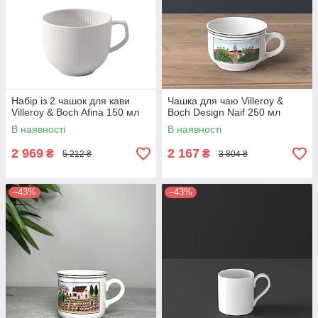
Набір із 2 чашок для кави
Чашка для чаю Villeroy &
Villeroy & Boch Afina 150 мл
Boch Design Naif 250 мл
В наявності
В наявності
2 969
2 167
₴
₴
5 212 ₴
3 804 ₴
–43%
–43%