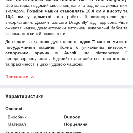
Цей матеріал відомий своєю міцністю та водночас делікатним
виглядом.
Розміри чашки становлять 10,4 см у висоту та
10,4 см у діаметрі,
що робить її комфортною для
використання. Дизайн "Zerzura Dragonfly" від Гаррісона Ріплі
оживляє чашку, демонструючи витончені акварельні бабки та
різноманітні сині й рожеві квіти.
Доглядати за чашкою дуже просто,
адже її можна мити в
посудомийній машині.
Кожна є унікальним витвором,
створеним вручну в Англії,
що підтверджує її
неперевершену якість. Відкрийте для себе світ елегантності
та практичності з цією чудовою чашкою.
Приховати
Характеристики
Основні
Виробник
Dunoon
Матеріал
Порцеляна
Користувальницькі характеристики