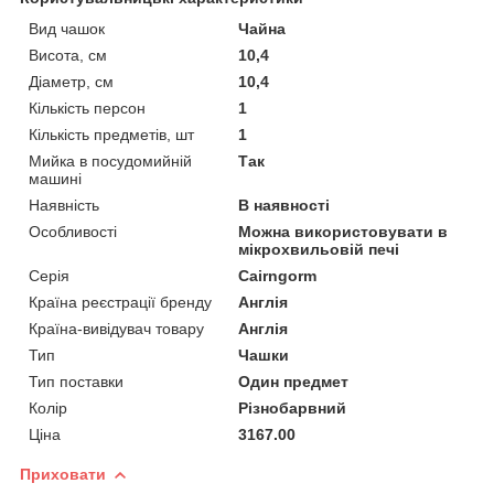
Вид чашок
Чайна
Висота, см
10,4
Діаметр, см
10,4
Кількість персон
1
Кількість предметів, шт
1
Мийка в посудомийній
Так
машині
Наявність
В наявності
Особливості
Можна використовувати в
мікрохвильовій печі
Серія
Cairngorm
Країна реєстрації бренду
Англія
Країна-вивідувач товару
Англія
Тип
Чашки
Тип поставки
Один предмет
Колір
Різнобарвний
Ціна
3167.00
Приховати