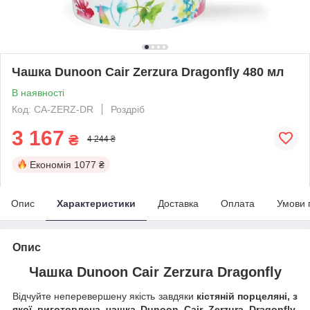
Чашка Dunoon Cair Zerzura Dragonfly 480 мл
В наявності
Код: CA-ZERZ-DR
Роздріб
3 167
₴
4 244 ₴
Економія
1077 ₴
Опис
Характеристики
Доставка
Оплата
Умови 
Опис
Чашка Dunoon Cair Zerzura Dragonfly
Відчуйте неперевершену якість завдяки
кістяній порцеляні, з
якої виготовлена чашка Dunoon Cair Zerzura Dragonfly.