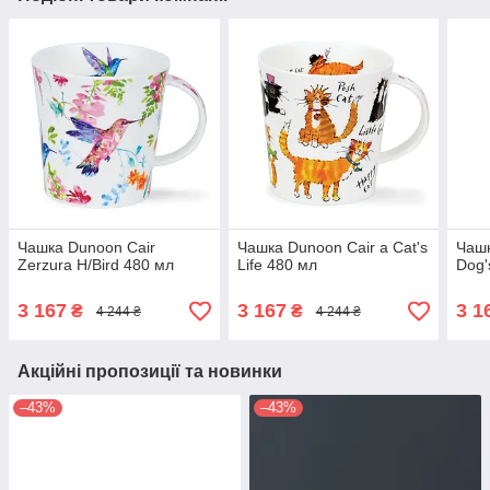
Чашка Dunoon Cair
Чашка Dunoon Cair a Cat's
Чашк
Zerzura H/Bird 480 мл
Life 480 мл
Dog'
3 167
3 167
3 1
₴
₴
4 244 ₴
4 244 ₴
Акційні пропозиції та новинки
–43%
–43%