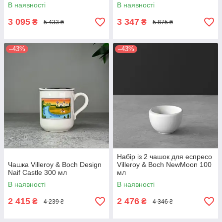
В наявності
В наявності
3 095
3 347
₴
₴
5 433 ₴
5 875 ₴
–43%
–43%
Набір із 2 чашок для еспресо
Чашка Villeroy & Boch Design
Villeroy & Boch NewMoon 100
Naif Castle 300 мл
мл
В наявності
В наявності
2 415
2 476
₴
₴
4 239 ₴
4 346 ₴