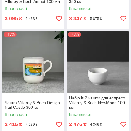
Villeroy & Boch Anmut 100 мл
350 мл
В наявності
В наявності
3 095
3 347
₴
₴
5 433 ₴
5 875 ₴
–43%
–43%
Набір із 2 чашок для еспресо
Чашка Villeroy & Boch Design
Villeroy & Boch NewMoon 100
Naif Castle 300 мл
мл
В наявності
В наявності
2 415
2 476
₴
₴
4 239 ₴
4 346 ₴