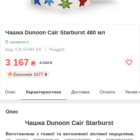
Чашка Dunoon Cair Starburst 480 мл
В наявності
Код: CA-STAR-XX
Роздріб
3 167
₴
4 244 ₴
Економія
1077 ₴
Опис
Характеристики
Доставка
Оплата
Умови 
Опис
Чашка Dunoon Cair Starburst
Виготовлена з тонкої та витонченої кістяної порцеляни,
ця чашка вирізняється елегантністю та довговічністю.