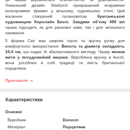
Унікальний дизайн Starburst прикрашений яскравими
кольоровими зірками у вільному, художньому стилі. Цей
малюнок створений талановитою
британською
художницею Керолайн Бессі.
Завдяки об’єму 480 мл
чашка підходить як для ранкової кави, так і для затишного
чаювання.
Її форма Cair має широке горло та зручну ручку для
комфортного використання.
Висота та діаметр складають
10,4 см,
що надає їй збалансованого вигляду. Чашку
можна
мити у посудомийній машині.
Вироблена вручну в Англії,
вона уособлює в собі традиції та якість британської
порцеляни.
Приховати
Характеристики
Основні
Виробник
Dunoon
Матеріал
Порцеляна