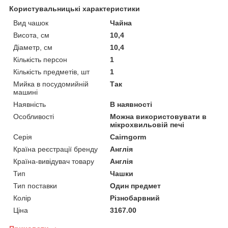
Користувальницькі характеристики
Вид чашок
Чайна
Висота, см
10,4
Діаметр, см
10,4
Кількість персон
1
Кількість предметів, шт
1
Мийка в посудомийній
Так
машині
Наявність
В наявності
Особливості
Можна використовувати в
мікрохвильовій печі
Серія
Cairngorm
Країна реєстрації бренду
Англія
Країна-вивідувач товару
Англія
Тип
Чашки
Тип поставки
Один предмет
Колір
Різнобарвний
Ціна
3167.00