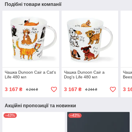
Подібні товари компанії
Чашка Dunoon Cair a Cat's
Чашка Dunoon Cair a
Чашк
Life 480 мл
Dog's Life 480 мл
Bees
3 167
3 167
3 1
₴
₴
4 244 ₴
4 244 ₴
Акційні пропозиції та новинки
–43%
–43%