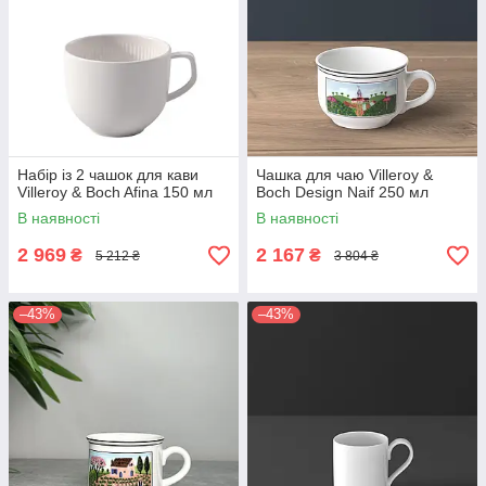
Набір із 2 чашок для кави
Чашка для чаю Villeroy &
Villeroy & Boch Afina 150 мл
Boch Design Naif 250 мл
В наявності
В наявності
2 969
2 167
₴
₴
5 212 ₴
3 804 ₴
–43%
–43%