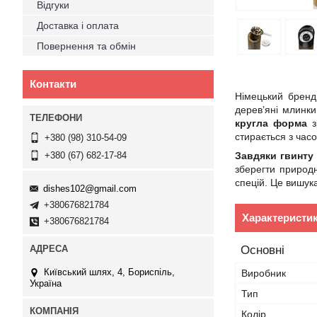
Відгуки
Доставка і оплата
Повернення та обмін
Контакти
Німецький бренд
дерев’яні млинки
кругла форма
з
стирається з час
+380 (98) 310-54-09
Завдяки гвинту 
+380 (67) 682-17-84
зберегти природн
спецій. Це вишук
dishes102@gmail.com
+380676821784
Характеристи
+380676821784
Основні
Київський шлях, 4, Бориспіль,
Виробник
Україна
Тип
Колір