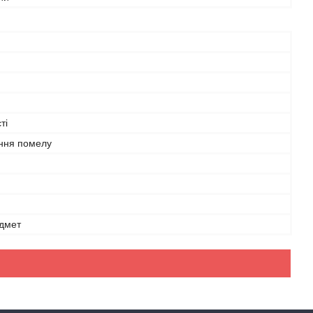
ті
ння помелу
дмет