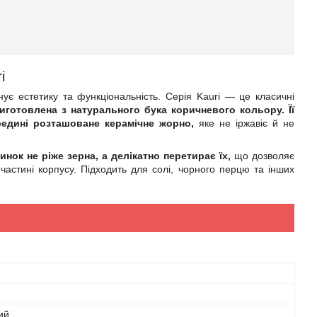
ri
ує естетику та функціональність. Серія Kauri — це класичні
готовлена з натурального бука коричневого кольору. Її
редині розташоване керамічне жорно,
яке не іржавіє й не
нок не ріже зерна, а делікатно перетирає їх,
що дозволяє
частині корпусу. Підходить для солі, чорного перцю та інших
ий