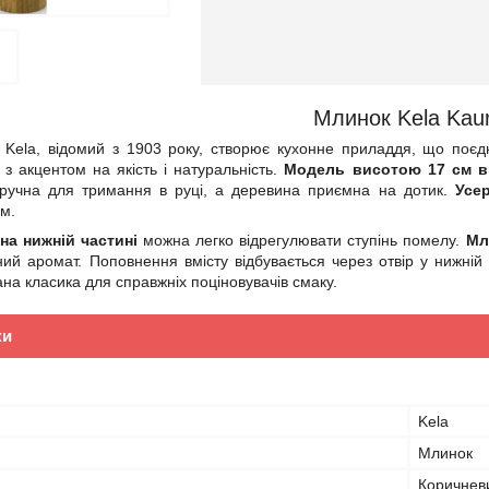
Млинок Kela Kau
 Kela, відомий з 1903 року, створює кухонне приладдя, що поєдн
 з акцентом на якість і натуральність.
Модель висотою 17 см ви
ручна для тримання в руці, а деревина приємна на дотик.
Усе
ом.
на нижній частині
можна легко відрегулювати ступінь помелу.
Мли
ий аромат. Поповнення вмісту відбувається через отвір у нижній 
ана класика для справжніх поціновувачів смаку.
ки
Kela
Млинок
Коричнев