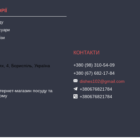
РІЇ
ду
суари
ізи
+380 (98) 310-54-09
х, 4, Бориспіль, Україна
+380 (67) 682-17-84
dishes102@gmail.com
+380676821784
ернет-магазин посуду та
дому
+380676821784