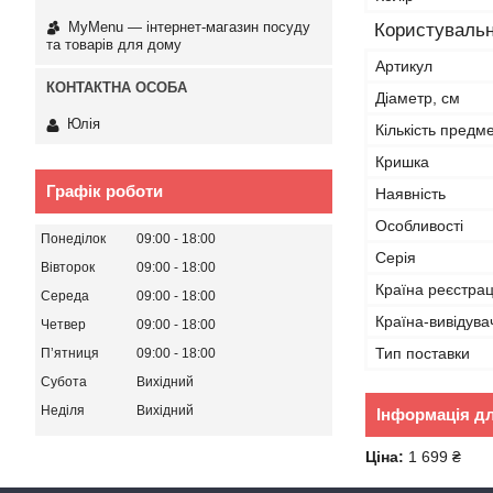
MyMenu — інтернет-магазин посуду
Користувальн
та товарів для дому
Артикул
Діаметр, см
Юлія
Кількість предме
Кришка
Графік роботи
Наявність
Особливості
Понеділок
09:00
18:00
Серія
Вівторок
09:00
18:00
Країна реєстрац
Середа
09:00
18:00
Країна-вивідува
Четвер
09:00
18:00
Тип поставки
Пʼятниця
09:00
18:00
Субота
Вихідний
Неділя
Вихідний
Інформація д
Ціна:
1 699 ₴