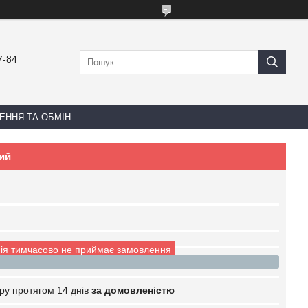
7-84
ЕННЯ ТА ОБМІН
вий
ія тимчасово не приймає замовлення
ру протягом 14 днів
за домовленістю