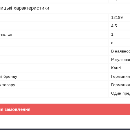
ицькі характеристики
12199
4,5
тів, шт
1
є
В наявнос
Регулюва
Kauri
ії бренду
Германия
ч товару
Германия
Один пре
ля замовлення