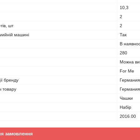
10,3
2
тів, шт
2
мийній машині
Так
В наявнос
280
Можна вик
For Me
ії бренду
Германия
ч товару
Германия
Чашки
Набір
2016.00
ля замовлення