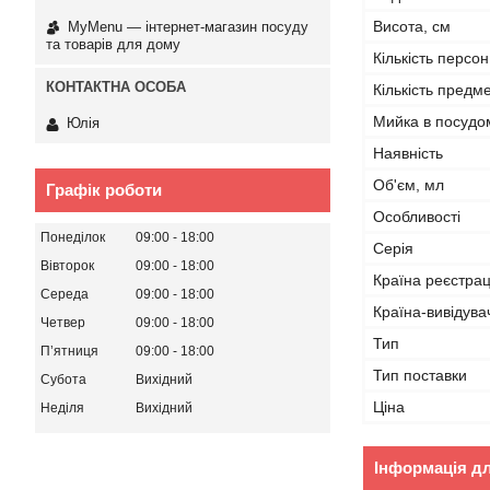
Висота, см
MyMenu — інтернет-магазин посуду
та товарів для дому
Кількість персон
Кількість предме
Мийка в посудо
Юлія
Наявність
Об'єм, мл
Графік роботи
Особливості
Понеділок
09:00
18:00
Серія
Вівторок
09:00
18:00
Країна реєстрац
Середа
09:00
18:00
Країна-вивідува
Четвер
09:00
18:00
Тип
Пʼятниця
09:00
18:00
Тип поставки
Субота
Вихідний
Ціна
Неділя
Вихідний
Інформація д