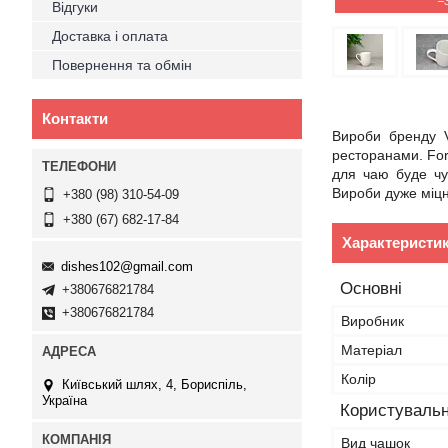
–
Відгуки
Доставка і оплата
Повернення та обмін
Контакти
Вироби бренду V
ресторанами. For
для чаю буде чу
Вироби дуже міцні
+380 (98) 310-54-09
+380 (67) 682-17-84
Характеристи
dishes102@gmail.com
Основні
+380676821784
+380676821784
Виробник
Матеріал
Колір
Київський шлях, 4, Бориспіль,
Україна
Користувальн
Вид чашок