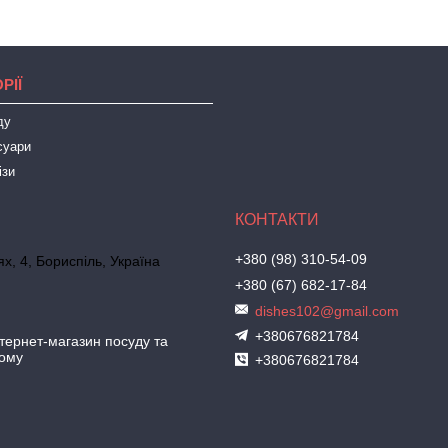
РІЇ
ду
суари
ізи
+380 (98) 310-54-09
х, 4, Бориспіль, Україна
+380 (67) 682-17-84
dishes102@gmail.com
+380676821784
ернет-магазин посуду та
дому
+380676821784