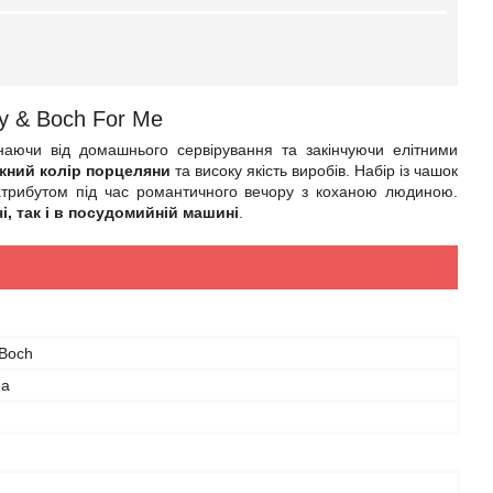
oy & Boch For Me
наючи від домашнього сервірування та закінчуючи елітними
жний колір порцеляни
та високу якість виробів. Набір із чашок
атрибутом під час романтичного вечору з коханою людиною.
і, так і в посудомийній машині
.
 Boch
на