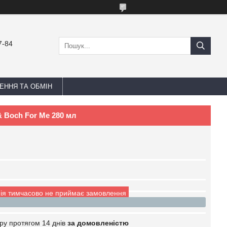
7-84
ЕННЯ ТА ОБМІН
 & Boch For Me 280 мл
ія тимчасово не приймає замовлення
ру протягом 14 днів
за домовленістю