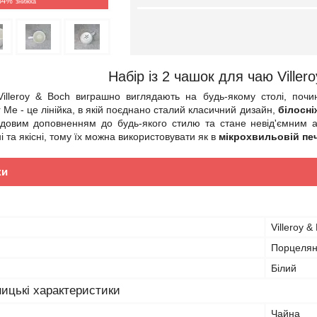
34%
Набір із 2 чашок для чаю Viller
illeroy & Boch виграшно виглядають на будь-якому столі, почи
 Me - це лінійка, в якій поєднано сталий класичний дизайн,
білосні
довим доповненням до будь-якого стилю та стане невід'ємним 
 та якісні, тому їх можна використовувати як в
мікрохвильовій печ
ки
Villeroy &
Порцеля
Білий
ицькі характеристики
Чайна