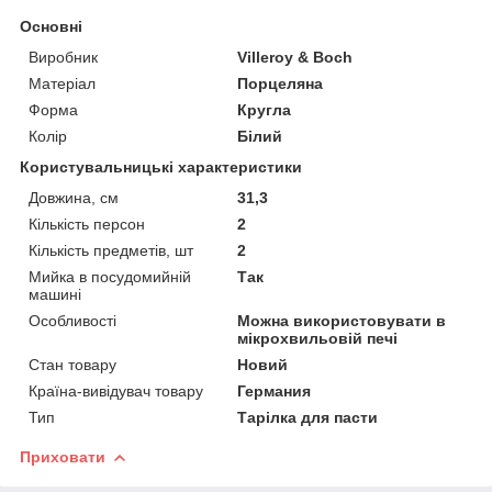
Основні
Виробник
Villeroy & Boch
Матеріал
Порцеляна
Форма
Кругла
Колір
Білий
Користувальницькі характеристики
Довжина, см
31,3
Кількість персон
2
Кількість предметів, шт
2
Мийка в посудомийній
Так
машині
Особливості
Можна використовувати в
мікрохвильовій печі
Стан товару
Новий
Країна-вивідувач товару
Германия
Тип
Тарілка для пасти
Приховати