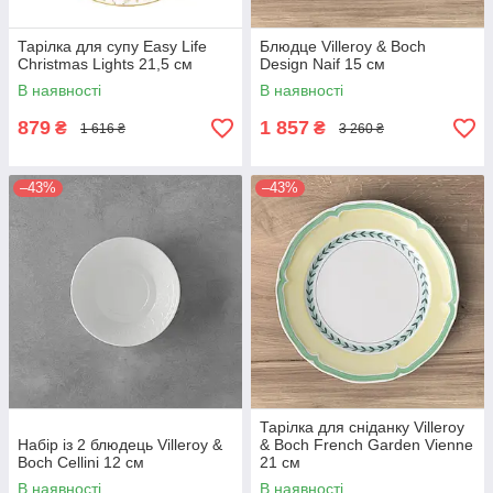
Тарілка для супу Easy Life
Блюдце Villeroy & Boch
Christmas Lights 21,5 см
Design Naif 15 см
В наявності
В наявності
879
1 857
₴
₴
1 616 ₴
3 260 ₴
–43%
–43%
Тарілка для сніданку Villeroy
Набір із 2 блюдець Villeroy &
& Boch French Garden Vienne
Boch Cellini 12 см
21 см
В наявності
В наявності