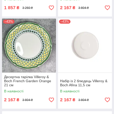
1 857
2 167
₴
₴
3 260 ₴
3 804 ₴
–43%
–43%
Десертна тарілка Villeroy &
Boch French Garden Orange
Набір із 2 блюдець Villeroy &
21 см
Boch Afina 11,5 см
В наявності
В наявності
2 167
2 167
₴
₴
3 804 ₴
3 804 ₴