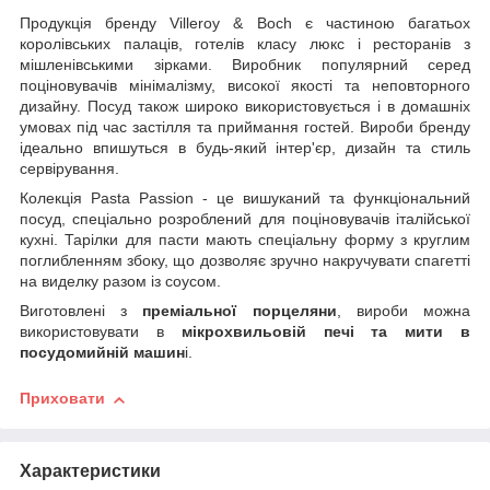
Продукція бренду Villeroy & Boch є частиною багатьох
королівських палаців, готелів класу люкс і ресторанів з
мішленівськими зірками. Виробник популярний серед
поціновувачів мінімалізму, високої якості та неповторного
дизайну. Посуд також широко використовується і в домашніх
умовах під час застілля та приймання гостей. Вироби бренду
ідеально впишуться в будь-який інтер'єр, дизайн та стиль
сервірування.
Колекція Pasta Passion - це вишуканий та функціональний
посуд, спеціально розроблений для поціновувачів італійської
кухні. Тарілки для пасти мають спеціальну форму з круглим
поглибленням збоку, що дозволяє зручно накручувати спагетті
на виделку разом із соусом.
Виготовлені з
преміальної порцеляни
, вироби можна
використовувати в
мікрохвильовій печі та мити в
посудомийній машин
і.
Приховати
Характеристики