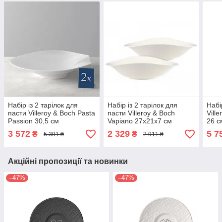
Набір із 2 тарілок для
Набір із 2 тарілок для
Набі
пасти Villeroy & Boch Pasta
пасти Villeroy & Boch
Ville
Passion 30,5 см
Vapiano 27x21x7 см
26 с
3 572
2 329
5 7
₴
₴
5 391 ₴
2 911 ₴
Акційні пропозиції та новинки
–47%
–47%