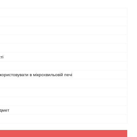
ті
ористовувати в мікрохвильовій печі
дмет