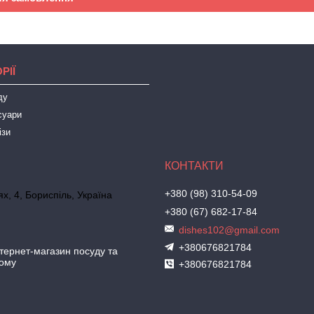
РІЇ
ду
суари
ізи
+380 (98) 310-54-09
х, 4, Бориспіль, Україна
+380 (67) 682-17-84
dishes102@gmail.com
+380676821784
ернет-магазин посуду та
дому
+380676821784