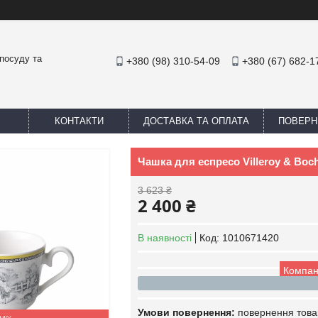
посуду та
+380 (98) 310-54-09
+380 (67) 682-1
КОНТАКТИ
ДОСТАВКА ТА ОПЛАТА
ПОВЕРН
Чашка для еспресо Villeroy & Boc
3 623 ₴
2 400 ₴
В наявності
Код:
1010671420
Компан
повернення това