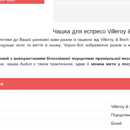
34%
Чашка для еспресо Villeroy 
тетики до Вашої ранкової кави разом із чашкою від Villeroy & Boch
цузьке село та життя в ньому. Чорно-білі зображення разом із
ний з використанням білосніжної порцеляни преміальної якос
ни, чашка Audun є також практичною, адже її
можна мити у посу
ки
Villeroy &
Порцеля
Білий