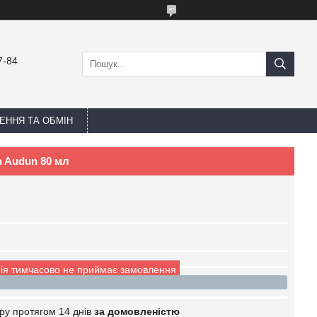
7-84
ЕННЯ ТА ОБМІН
h Audun 80 мл
ія тимчасово не приймає замовлення
ру протягом 14 днів
за домовленістю