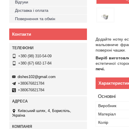
–
Відгуки
Доставка і оплата
Повернення та обмін
Контакти
Додайте нотку ес
мальовниче фран
поверхні чашки.
+380 (98) 310-54-09
Виріб виготовле
естетичної сторо
+380 (67) 682-17-84
печі.
dishes102@gmail.com
Характеристи
+380676821784
+380676821784
Основні
Виробник
Київський шлях, 4, Бориспіль,
Матеріал
Україна
Колір