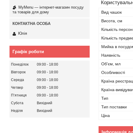
Користувальн
MyMenu — інтернет-магазин посуду
та товарів для дому
Вид чашок
Висота, см
Кількість персон
Юлія
Кількість предме
Мийка в посудо
Графік роботи
Наявність
Об'єм, мл
Понеділок
09:00
18:00
Особливості
Вівторок
09:00
18:00
Середа
09:00
18:00
Країна реєстрац
Четвер
09:00
18:00
Країна-вивідува
Пʼятниця
09:00
18:00
Тип
Субота
Вихідний
Тип поставки
Неділя
Вихідний
Ціна
Інформація д