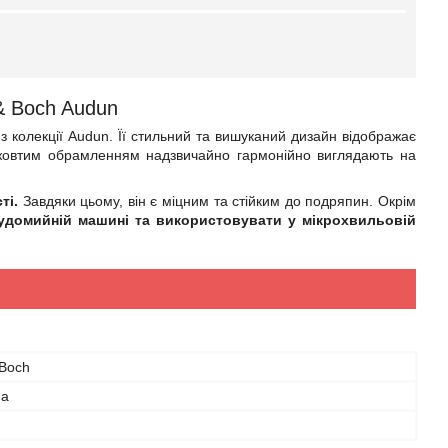
& Boch Audun
 з колекції Audun. Її стильний та вишуканий дизайн відображає
 жовтим обрамленням надзвичайно гармонійно виглядають на
ті.
Завдяки цьому, він є міцним та стійким до подряпин. Окрім
домийній машині та використовувати у мікрохвильовій
 Boch
на