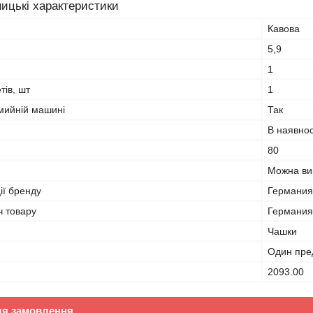
ицькі характеристики
Кавова
5,9
1
тів, шт
1
мийній машині
Так
В наявнос
80
Можна вик
ії бренду
Германия
ч товару
Германия
Чашки
Один пре
2093.00
ля замовлення