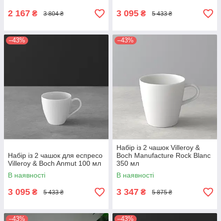
2 167
3 095
₴
₴
3 804 ₴
5 433 ₴
–43%
–43%
Набір із 2 чашок Villeroy &
Набір із 2 чашок для еспресо
Boch Manufacture Rock Blanc
Villeroy & Boch Anmut 100 мл
350 мл
В наявності
В наявності
3 095
3 347
₴
₴
5 433 ₴
5 875 ₴
–43%
–43%