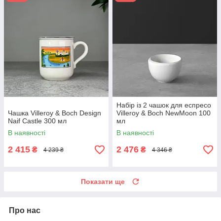
Набір із 2 чашок для еспресо
Чашка Villeroy & Boch Design
Villeroy & Boch NewMoon 100
Naif Castle 300 мл
мл
В наявності
В наявності
2 415
2 476
₴
₴
4 239 ₴
4 346 ₴
Показати ще
Про нас