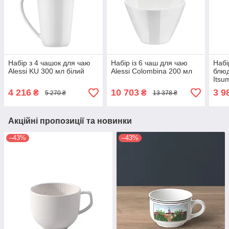
Набір з 4 чашок для чаю
Набір із 6 чаш для чаю
Набі
Alessi KU 300 мл білий
Alessi Colombina 200 мл
блюд
Itsu
4 216
10 703
3 9
₴
₴
5 270 ₴
13 378 ₴
Акційні пропозиції та новинки
–43%
–43%