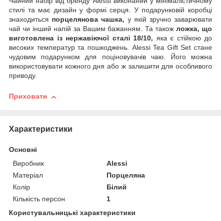
Чайний набір від бренду Alessi виконаний у мінімалістичному
стилі та має дизайн у формі серця. У подарунковій коробці
знаходиться
порцелянова чашка,
у якій зручно заварювати
чай чи інший напій за Вашим бажанням. Та також
ложка, що
виготовлена із нержавіючої сталі 18/10,
яка є стійкою до
високих температур та пошкоджень. Alessi Tea Gift Set стане
чудовим подарунком для поціновувачів чаю. Його можна
використовувати кожного дня або ж залишити для особливого
приводу.
Приховати
Характеристики
Основні
Виробник
Alessi
Матеріал
Порцеляна
Колір
Білий
Кількість персон
1
Користувальницькі характеристики