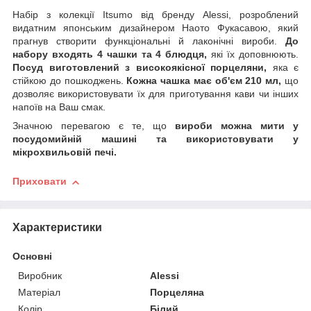
Набір з колекції Itsumo від бренду Alessi, розроблений
видатним японським дизайнером Наото Фукасавою, який
прагнув створити функціональні й лаконічні вироби.
До
набору входять 4 чашки та 4 блюдця,
які їх доповнюють.
Посуд виготовлений з високоякісної порцеляни,
яка є
стійкою до пошкоджень.
Кожна чашка має об'єм 210 мл,
що
дозволяє використовувати їх для приготування кави чи інших
напоїв на Ваш смак.
Значною перевагою є те, що
вироби можна мити у
посудомийній машині та використовувати у
мікрохвильовій печі.
Приховати
Характеристики
Основні
Виробник
Alessi
Матеріал
Порцеляна
Колір
Білий