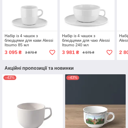
Набір із 4 чашок з
Набір із 4 чашок з
Набі
блюдцями для кави Alessi
блюдцями для чаю Alessi
Ales
Itsumo 85 мл
Itsumo 240 мл
3 095
3 981
2 8
₴
₴
3 870 ₴
4 975 ₴
Акційні пропозиції та новинки
–43%
–43%