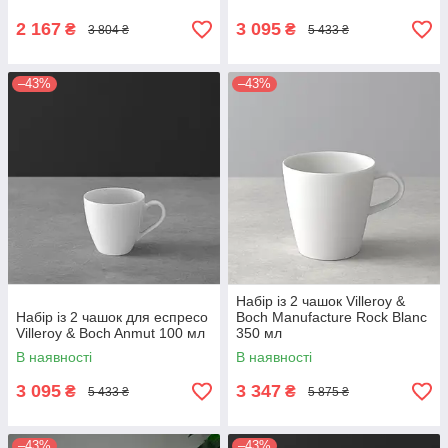
2 167
3 095
₴
₴
3 804 ₴
5 433 ₴
–43%
–43%
Набір із 2 чашок Villeroy &
Набір із 2 чашок для еспресо
Boch Manufacture Rock Blanc
Villeroy & Boch Anmut 100 мл
350 мл
В наявності
В наявності
3 095
3 347
₴
₴
5 433 ₴
5 875 ₴
–43%
–43%