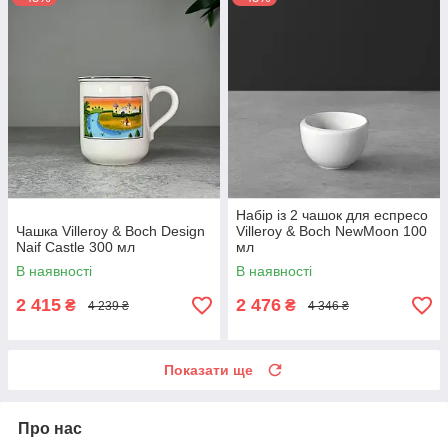
Набір із 2 чашок для еспресо
Чашка Villeroy & Boch Design
Villeroy & Boch NewMoon 100
Naif Castle 300 мл
мл
В наявності
В наявності
2 415
2 476
₴
₴
4 239 ₴
4 346 ₴
Показати ще
Про нас