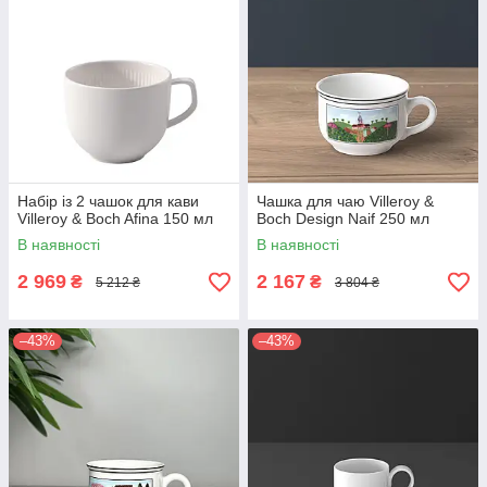
Набір із 2 чашок для кави
Чашка для чаю Villeroy &
Villeroy & Boch Afina 150 мл
Boch Design Naif 250 мл
В наявності
В наявності
2 969
2 167
₴
₴
5 212 ₴
3 804 ₴
–43%
–43%