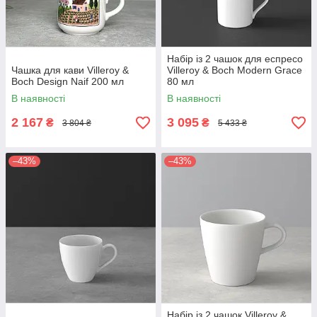
Набір із 2 чашок для еспресо
Чашка для кави Villeroy &
Villeroy & Boch Modern Grace
Boch Design Naif 200 мл
80 мл
В наявності
В наявності
2 167
3 095
₴
₴
3 804 ₴
5 433 ₴
–43%
–43%
Набір із 2 чашок Villeroy &