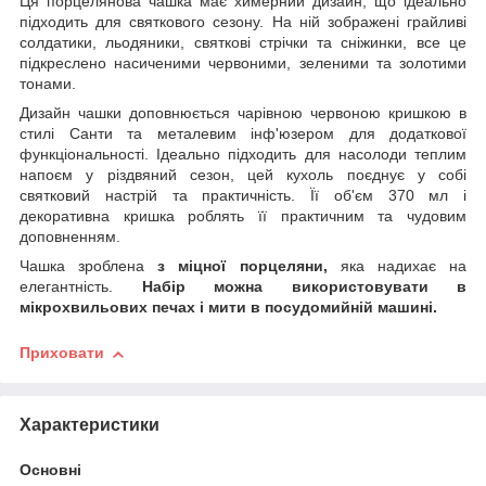
Ця порцелянова чашка має химерний дизайн, що ідеально
підходить для святкового сезону. На ній зображені грайливі
солдатики, льодяники, святкові стрічки та сніжинки, все це
підкреслено насиченими червоними, зеленими та золотими
тонами.
Дизайн чашки доповнюється чарівною червоною кришкою в
стилі Санти та металевим інф'юзером для додаткової
функціональності. Ідеально підходить для насолоди теплим
напоєм у різдвяний сезон, цей кухоль поєднує у собі
святковий настрій та практичність. Її об'єм 370 мл і
декоративна кришка роблять її практичним та чудовим
доповненням.
Чашка зроблена
з міцної порцеляни,
яка надихає на
елегантність.
Набір можна використовувати в
мікрохвильових печах і мити в посудомийній машині.
Приховати
Характеристики
Основні