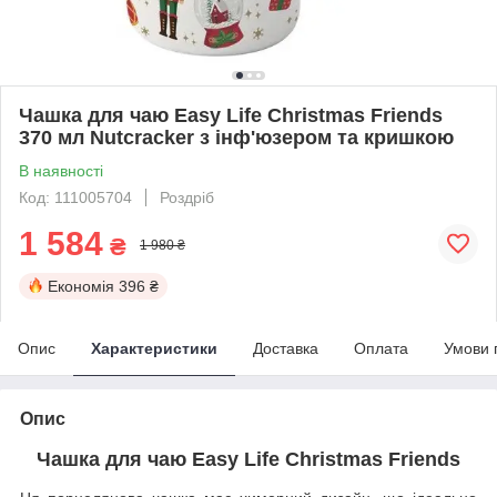
Чашка для чаю Easy Life Christmas Friends
370 мл Nutcracker з інф'юзером та кришкою
В наявності
Код: 111005704
Роздріб
1 584
₴
1 980 ₴
Економія
396 ₴
Опис
Характеристики
Доставка
Оплата
Умови 
Опис
Чашка для чаю Easy Life Christmas Friends