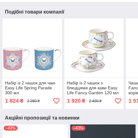
Подібні товари компанії
Набір із 2 чашок для чаю
Набір із 2 чашок з
Чашк
Easy Life Spring Parade
блюдцями для кави Easy
Fanc
300 мл
Life Fancy Garden 120 мл
корі
інф'
1 824
1 920
1 5
₴
₴
2 280 ₴
2 400 ₴
Акційні пропозиції та новинки
–43%
–43%