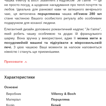
Чашка Villeroy & Boch Statement з надписом "Je t'aime" — це
не просто посуд, а щоденне нагадування про теплі почуття та
любов. Ідеальна для ранкової кави чи затишного вечірнього
чаю, ця витончена
порцелянова
чашка
об'ємом 280 мл
стане частиною Вашого особистого ритуалу або особливим
подарунком для коханої людини.
Елегантний дизайн доповнює романтичний надпис "Je t'aime",
який робить чашку особливою та додає їй французького
шарму. Вона зручна у використанні, адже її
можна мити в
посудомийній машині та підігрівати в мікрохвильовій
печі.
З цією чашкою Ваші моменти за напоєм наповняться
ніжністю і стануть ще приємнішими.
Приховати
Характеристики
Основні
Виробник
Villeroy & Boch
Матеріал
Порцеляна
Колір
Білий