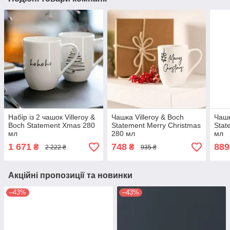
Набір із 2 чашок Villeroy &
Чашка Villeroy & Boch
Чашк
Boch Statement Xmas 280
Statement Merry Christmas
Stat
мл
280 мл
мл
1 671
748
889
₴
₴
2 222 ₴
935 ₴
Акційні пропозиції та новинки
–43%
–43%