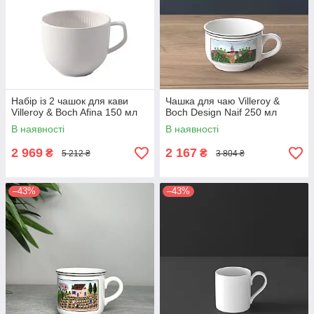
Набір із 2 чашок для кави
Чашка для чаю Villeroy &
Villeroy & Boch Afina 150 мл
Boch Design Naif 250 мл
В наявності
В наявності
2 969
2 167
₴
₴
5 212 ₴
3 804 ₴
–43%
–43%