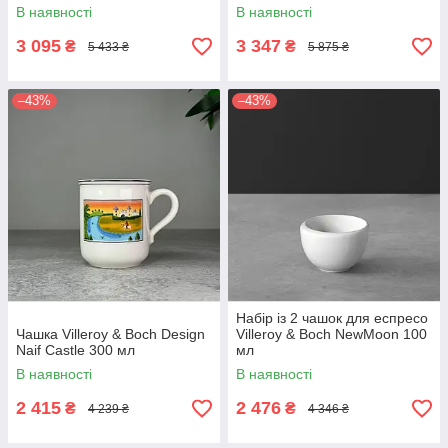
В наявності
В наявності
3 095
3 347
₴
₴
5 433 ₴
5 875 ₴
–43%
–43%
Набір із 2 чашок для еспресо
Чашка Villeroy & Boch Design
Villeroy & Boch NewMoon 100
Naif Castle 300 мл
мл
В наявності
В наявності
2 415
2 476
₴
₴
4 239 ₴
4 346 ₴