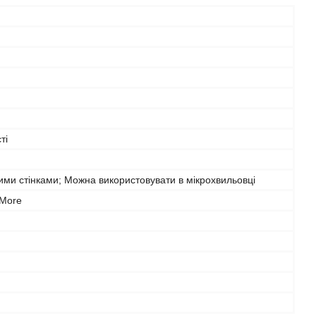
ті
ими стінками; Можна використовувати в мікрохвильовці
 More