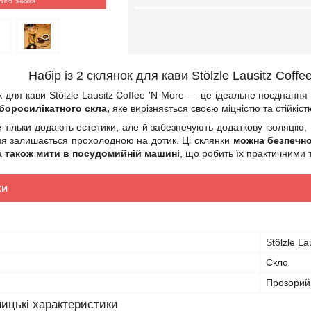
20%
Набір із 2 склянок для кави Stölzle Lausitz Coff
ок для кави Stölzle Lausitz Coffee 'N More — це ідеальне поєднанн
 боросилікатного скла,
яке вирізняється своєю міцністю та стійкіс
не тільки додають естетики, але й забезпечують додаткову ізоляцію
ня залишається прохолодною на дотик. Ці склянки
можна безпечно
 а
також мити в посудомийній машині
, що робить їх практичними 
ки
Stölzle La
Скло
Прозорий
ицькі характеристики