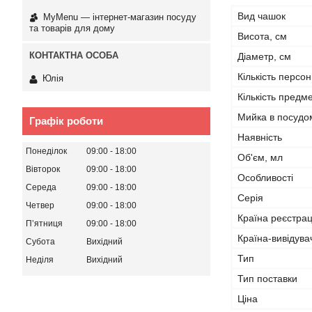
Вид чашок
MyMenu — інтернет-магазин посуду
та товарів для дому
Висота, см
Діаметр, см
Кількість персон
Юлія
Кількість предме
Мийка в посудо
Графік роботи
Наявність
Понеділок
09:00
18:00
Об'єм, мл
Вівторок
09:00
18:00
Особливості
Середа
09:00
18:00
Серія
Четвер
09:00
18:00
Країна реєстрац
Пʼятниця
09:00
18:00
Країна-вивідува
Субота
Вихідний
Тип
Неділя
Вихідний
Тип поставки
Ціна