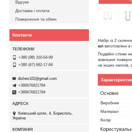
–
Відгуки
Доставка і оплата
Повернення та обмін
Контакти
Набір із 2 склян
мл
виготовлені
з
Подвійні стінки 
+380 (98) 310-54-09
зовнішня поверх
+380 (67) 682-17-84
чи інших напоїв,
dishes102@gmail.com
Характеристи
+380676821784
+380676821784
Основні
Виробник
Матеріал
Київський шлях, 4, Бориспіль,
Україна
Колір
Користувальн