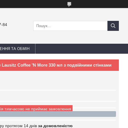
7-84
ЕННЯ ТА ОБМІН
e Lausitz Coffee 'N More 330 мл з подвійними стінками
ія тимчасово не приймає замовлення
ру протягом 14 днів
за домовленістю