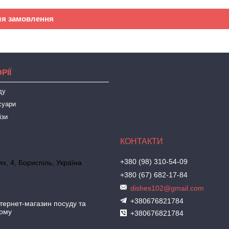
ля замовлення
РІЇ
ду
суари
ізи
+380 (98) 310-54-09
х, 4, Бориспіль, Україна
+380 (67) 682-17-84
dishes102@gmail.com
+380676821784
ернет-магазин посуду та
дому
+380676821784