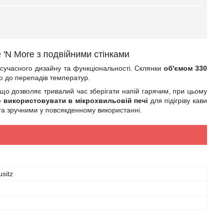
ee 'N More з подвійними стінками
я сучасного дизайну та функціональності. Склянки
об'ємом 330
тю до перепадів температур.
, що дозволяє тривалий час зберігати напій гарячим, при цьому
 використовувати в мікрохвильовій печі
для підігріву кави
та зручними у повсякденному використанні.
usitz