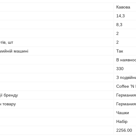
Кавова
14,3
8,3
2
тів, шт
2
мийній машині
Так
В наявнос
330
З подвійн
Coffee 'N
ії бренду
Германия
ч товару
Германия
Чашки
Набір
2256.00