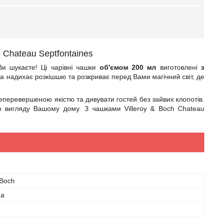
h Chateau Septfontaines
Ви шукаєте! Ці чарівні чашки
об'ємом 200 мл
виготовлені
з
 надихає розкішшю та розкриває перед Вами магічний світ, де
перевершеною якістю та дивувати гостей без зайвих клопотів.
 вигляду Вашому дому. З чашками Villeroy & Boch Chateau
 Boch
на