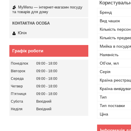
Користувальн
MyMenu — інтернет-магазин посуду
та товарів для дому
Бренд
Вид чашок
Кількість персон
Юлія
Кількість предме
Мийка в посудо
Графік роботи
Наявність
Об'єм, мл
Понеділок
09:00
18:00
Вівторок
09:00
18:00
Серія
Середа
09:00
18:00
Країна реєстрац
Четвер
09:00
18:00
Країна-вивідува
Пʼятниця
09:00
18:00
Тип
Субота
Вихідний
Тип поставки
Неділя
Вихідний
Ціна
Інформація д