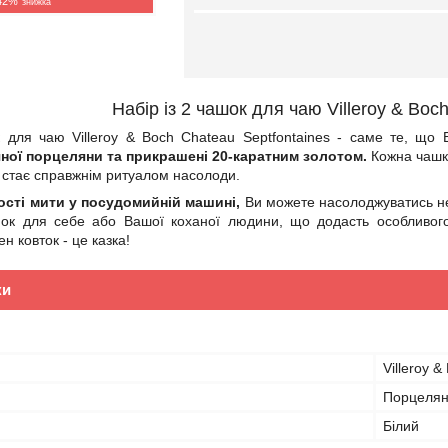
42%
Набір із 2 чашок для чаю Villeroy & Boc
к для чаю Villeroy & Boch Chateau Septfontaines - саме те, що 
яної порцеляни та прикрашені 20-каратним золотом.
Кожна чашка
 стає справжнім ритуалом насолоди.
сті мити у посудомийній машині,
Ви можете насолоджуватись не
ок для себе або Вашої коханої людини, що додасть особливого
ен ковток - це казка!
ки
Villeroy &
Порцеля
Білий