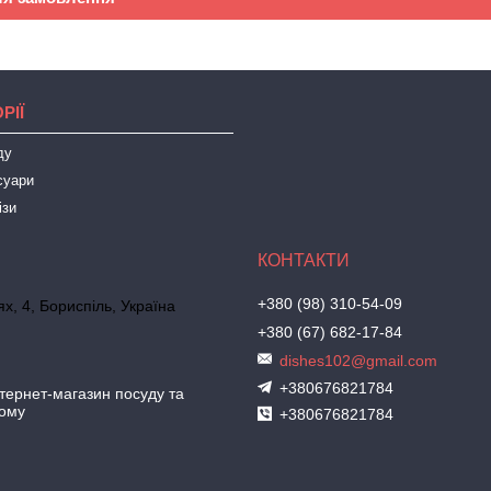
РІЇ
ду
суари
ізи
+380 (98) 310-54-09
х, 4, Бориспіль, Україна
+380 (67) 682-17-84
dishes102@gmail.com
+380676821784
ернет-магазин посуду та
дому
+380676821784