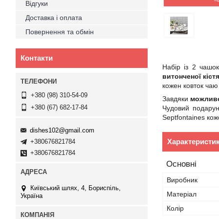
–
Відгуки
Доставка і оплата
Повернення та обмін
Контакти
Набір із 2 чашо
витонченої кіст
кожен ковток чаю
+380 (98) 310-54-09
Завдяки
можливо
+380 (67) 682-17-84
Чудовий подарун
Septfontaines кож
dishes102@gmail.com
Характеристи
+380676821784
+380676821784
Основні
Виробник
Київський шлях, 4, Бориспіль,
Матеріал
Україна
Колір