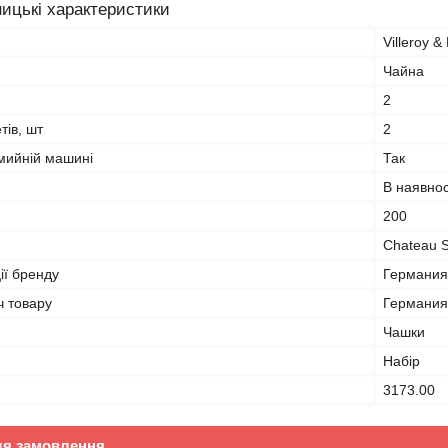
ицькі характеристики
Villeroy &
Чайна
2
тів, шт
2
мийній машині
Так
В наявнос
200
Chateau S
ії бренду
Германия
ч товару
Германия
Чашки
Набір
3173.00
ля замовлення