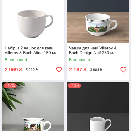
Набір із 2 чашок для кави
Чашка для чаю Villeroy &
Villeroy & Boch Afina 150 мл
Boch Design Naif 250 мл
В наявності
В наявності
2 969
2 167
₴
₴
5 212 ₴
3 804 ₴
–43%
–43%