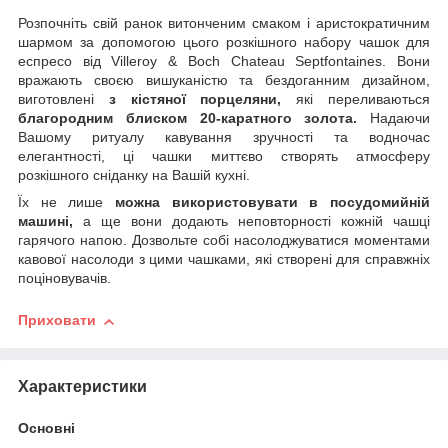
Розпочніть свій ранок витонченим смаком і аристократичним
шармом за допомогою цього розкішного набору чашок для
еспресо від Villeroy & Boch Chateau Septfontaines. Вони
вражають своєю вишуканістю та бездоганним дизайном,
виготовлені
з кістяної порцеляни,
які переливаються
благородним блиском 20-каратного золота.
Надаючи
Вашому ритуалу кавування зручності та водночас
елегантності, ці чашки миттєво створять атмосферу
розкішного сніданку на Вашій кухні.
Їх не лише
можна використовувати в посудомийній
машині,
а ще вони додають неповторності кожній чашці
гарячого напою. Дозвольте собі насолоджуватися моментами
кавової насолоди з цими чашками, які створені для справжніх
поціновувачів.
Приховати
Характеристики
Основні