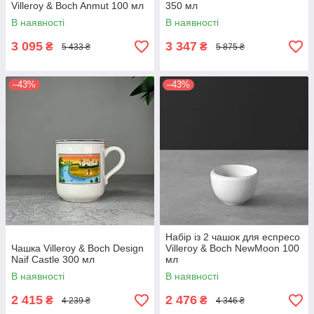
Villeroy & Boch Anmut 100 мл
350 мл
В наявності
В наявності
3 095
3 347
₴
₴
5 433 ₴
5 875 ₴
–43%
–43%
Набір із 2 чашок для еспресо
Чашка Villeroy & Boch Design
Villeroy & Boch NewMoon 100
Naif Castle 300 мл
мл
В наявності
В наявності
2 415
2 476
₴
₴
4 239 ₴
4 346 ₴