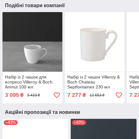
Подібні товари компанії
Набір із 2 чашок для
Набір із 2 чашок Villeroy &
Набі
еспресо Villeroy & Boch
Boch Chateau
Vill
Anmut 100 мл
Septfontaines 230 мл
Sept
3 095
7 277
7 2
₴
₴
5 433 ₴
12 653 ₴
Акційні пропозиції та новинки
–43%
–43%