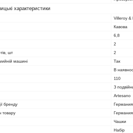
ицькі характеристики
Villeroy &
Кавова
6,8
2
тів, шт
2
мийній машині
Так
В наявнос
110
З подвій
Artesano
ії бренду
Германия
ч товару
Германия
Чашки
Набір