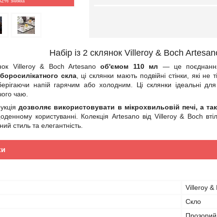
42%
Набір із 2 склянок Villeroy & Boch Artesa
нок Villeroy & Boch Artesano
об'ємом 110 мл
— це поєднання 
 боросилікатного скла
, ці склянки мають подвійні стінки, які н
зберігаючи напій гарячим або холодним. Ці склянки ідеальні дл
чого чаю.
рукція
дозволяє використовувати в мікрохвильовій печі, а та
денному користуванні. Колекція Artesano від Villeroy & Boch вт
ий стиль та елегантність.
ки
Villeroy &
Скло
Прозорий