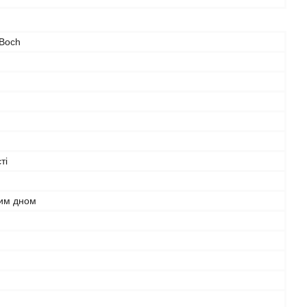
 Boch
ті
ним дном