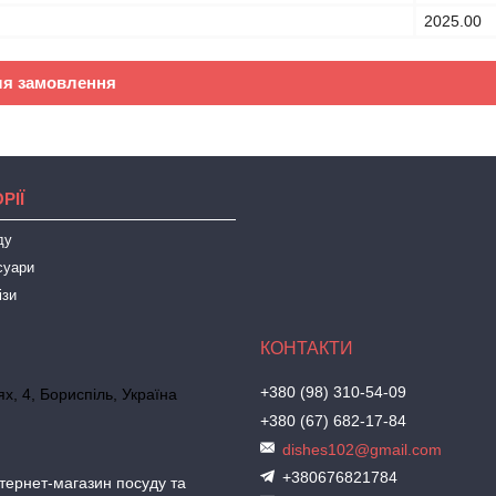
2025.00
ля замовлення
РІЇ
ду
суари
ізи
+380 (98) 310-54-09
х, 4, Бориспіль, Україна
+380 (67) 682-17-84
dishes102@gmail.com
+380676821784
ернет-магазин посуду та