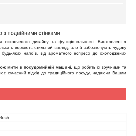
no з подвійними стінками
витонченого дизайну та функціональності. Виготовлені
з
е тільки створюють стильний вигляд, але й забезпечують чудову
я будь-яких напоїв, від ароматного еспресо до охолоджених
кож мити в посудомийній машині,
що робить їх зручними та
ілює сучасний підхід до традиційного посуду, надаючи Вашим
 Boch