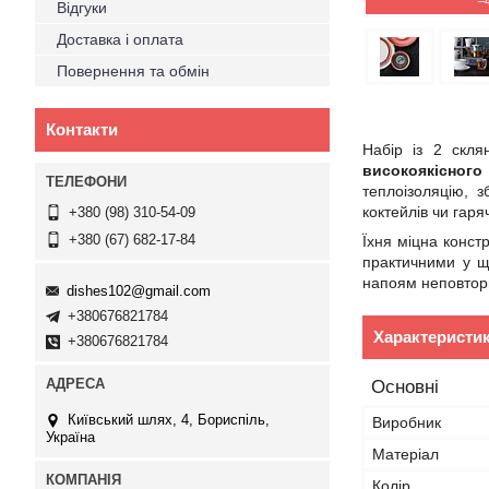
–
Відгуки
Доставка і оплата
Повернення та обмін
Контакти
Набір із 2 скля
високоякісного
теплоізоляцію, 
коктейлів чи гаря
+380 (98) 310-54-09
+380 (67) 682-17-84
Їхня міцна конст
практичними у що
напоям неповторн
dishes102@gmail.com
+380676821784
Характеристи
+380676821784
Основні
Київський шлях, 4, Бориспіль,
Виробник
Україна
Матеріал
Колір