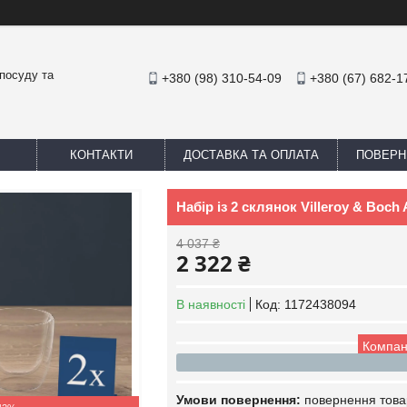
посуду та
+380 (98) 310-54-09
+380 (67) 682-1
КОНТАКТИ
ДОСТАВКА ТА ОПЛАТА
ПОВЕРН
Набір із 2 склянок Villeroy & Boch
4 037 ₴
2 322 ₴
В наявності
Код:
1172438094
Компан
повернення това