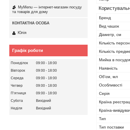
MyMenu — інтернет-магазин посуду
Користувальн
та товарів для дому
Бренд
Вид чашок
Юлія
Діаметр, см
Кількість персон
Графік роботи
Кількість предме
Мийка в посудо
Понеділок
09:00
18:00
Наявність
Вівторок
09:00
18:00
Об'єм, мл
Середа
09:00
18:00
Особливості
Четвер
09:00
18:00
Серія
Пʼятниця
09:00
18:00
Субота
Вихідний
Країна реєстрац
Неділя
Вихідний
Країна-вивідува
Тип
Тип поставки