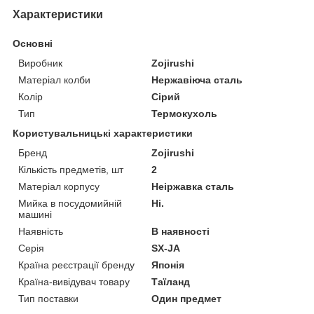
Характеристики
Основні
Виробник
Zojirushi
Матеріал колби
Нержавіюча сталь
Колір
Сірий
Тип
Термокухоль
Користувальницькі характеристики
Бренд
Zojirushi
Кількість предметів, шт
2
Матеріал корпусу
Неіржавка сталь
Мийка в посудомийній
Ні.
машині
Наявність
В наявності
Серія
SX-JA
Країна реєстрації бренду
Японія
Країна-вивідувач товару
Таїланд
Тип поставки
Один предмет