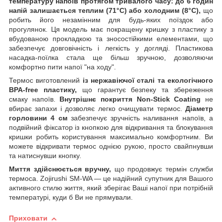
температуру напоїв протягом тривалого часу: до 6 годин
напій залишається теплим (71°C) або холодним (8°C),
що
робить його незамінним для будь-яких поїздок або
прогулянок. Ця модель має покращену кришку з пластику з
вбудованою прокладкою та зносостійкими елементами, що
забезпечує довговічність і легкість у догляді. Пластикова
насадка-поїлка стала ще більш зручною, дозволяючи
комфортно пити напої "на ходу".
Термос виготовлений
із нержавіючої сталі та екологічного
BPA-free пластику,
що гарантує безпеку та збереження
смаку напоїв.
Внутрішнє покриття Non-Stick Coating
не
вбирає запахи і дозволяє легко очищувати термос.
Діаметр
горловини 4 см
забезпечує зручність наливання напоїв, а
подвійний фіксатор із кнопкою для відкривання та блокування
кришки робить користування максимально комфортним. Ви
можете відкривати термос однією рукою, просто свайпнувши
та натиснувши кнопку.
Миття здійснюється вручну,
що продовжує термін служби
термоса. Zojirushi SM-WA — це надійний супутник для Вашого
активного стилю життя, який зберігає Ваші напої при потрібній
температурі, куди б Ви не прямували.
Приховати