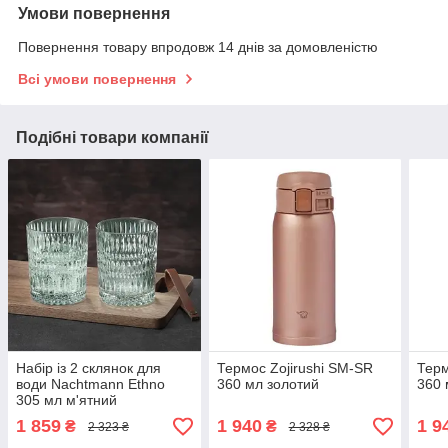
Умови повернення
Повернення товару впродовж 14 днів за домовленістю
Всі умови повернення
Подібні товари компанії
Набір із 2 склянок для
Термос Zojirushi SM-SR
Терм
води Nachtmann Ethno
360 мл золотий
360 
305 мл м'ятний
1 859
1 940
1 9
₴
₴
2 323 ₴
2 328 ₴