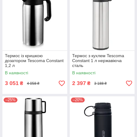
Термос із кришкою
Термос з кухлем Tescoma
дозатором Tescoma Constant
Constant 1 л нержавіюча
1,2 л
сталь
В наявності
В наявності
3 051
2 397
₴
₴
4 058 ₴
3 188 ₴
–25%
–20%