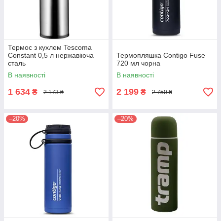
Термос з кухлем Tescoma
Constant 0,5 л нержавіюча
Термопляшка Contigo Fuse
сталь
720 мл чорна
В наявності
В наявності
1 634
2 199
₴
₴
2 173 ₴
2 750 ₴
–20%
–20%