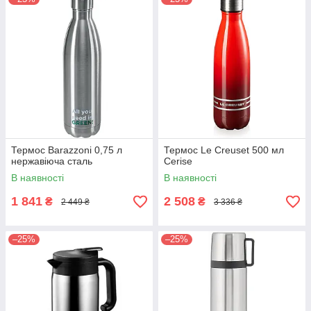
Термос Barazzoni 0,75 л
Термос Le Creuset 500 мл
нержавіюча сталь
Сerise
В наявності
В наявності
1 841
2 508
₴
₴
2 449 ₴
3 336 ₴
–25%
–25%