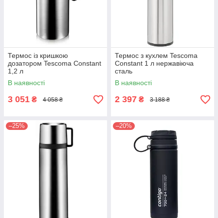
Термос із кришкою
Термос з кухлем Tescoma
дозатором Tescoma Constant
Constant 1 л нержавіюча
1,2 л
сталь
В наявності
В наявності
3 051
2 397
₴
₴
4 058 ₴
3 188 ₴
–25%
–20%