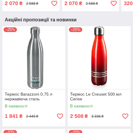
2 070
2 070
320
₴
₴
2 588 ₴
2 588 ₴
Акційні пропозиції та новинки
–25%
–25%
Термос Barazzoni 0,75 л
Термос Le Creuset 500 мл
нержавіюча сталь
Сerise
В наявності
В наявності
1 841
2 508
₴
₴
2 449 ₴
3 336 ₴
–20%
–20%