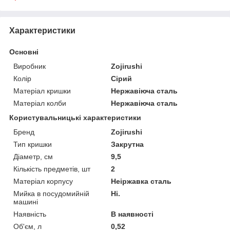
Характеристики
Основні
Виробник
Zojirushi
Колір
Сірий
Матеріал кришки
Нержавіюча сталь
Матеріал колби
Нержавіюча сталь
Користувальницькі характеристики
Бренд
Zojirushi
Тип кришки
Закрутна
Діаметр, см
9,5
Кількість предметів, шт
2
Матеріал корпусу
Неіржавка сталь
Мийка в посудомийній
Ні.
машині
Наявність
В наявності
Об'єм, л
0,52