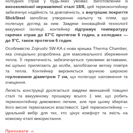
холодних страв у будь-яких умовах. Виготовлений із
високоякісної нержавіючої сталі 18/8,
цей термоконтейнер
забезпечує надійність та довговічність, а
внутрішнє покриття
SlickSteel
запобігає утворенню нальоту та плям, що
полегшує догляд за ним. Завдяки інноваційній технології
вакуумної ізоляції, контейнер
підтримує температуру
гарячих страв до 67°C протягом 6 годин, а холодних —
до 9°C, також протягом 6 годин
.
Особливістю Zojirushi SW-KA є нова кришка Therma Chamber,
яка спеціально розроблена для максимального збереження
тепла. Її герметичність забезпечується гумовими вставками,
які щільно прилягають до колби, запобігаючи витоку повітря
та тепла. Контейнер вирізняється зручною широкою
горловиною діаметром 7 см,
що полегшує наповнення та
очищення.
Легкість конструкції досягається завдяки зменшеній товщині
сталі та вакуумному прошарку всього 1 мм, що робить
термоконтейнер дивовижно легким, але при цьому зберігає
його високі термозахисні властивості. Цей термоконтейнер —
ідеальний вибір для тих, хто цінує комфорт та якість на
кожному етапі використання.
Приховати