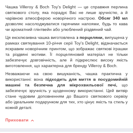
Чашка Villeroy & Boch Toy's Delight — це справжня перлина
святкового столу, яка порадує Вас не лише зручністю, а й
чарівною атмосферою новорічного настрою.
Обсяг 340 мл
дозволяє насолоджуватися гарячими напоями, будь то кава
чи ароматний глінтвейн або улюблений різдвяний чай.
Ця ексклюзивна чашка виготовлена
з порцеляни,
випущена у
рамках святкування 10-річчя серії Toy's Delight, відзначається
яскравим новорічним принтом, що зображає святкові іграшки
та різдвяні мотиви. Її порцеляновий матеріал не тільки
забезпечує довговічність, але й підкреслює високу якість
виготовлення, що характерна для бренду Villeroy & Boch.
Незважаючи на свою вишуканість, чашка практична у
використанні: вона
підходить для миття в посудомийній
машині та безпечна для мікрохвильової печі,
що
забезпечує зручність у щоденному використанні. Цей витвір
стане чудовим доповненням до Вашого святкового сервізу
або ідеальним подарунком для тих, хто цінує якість та стиль у
кожній деталі.
Приховати