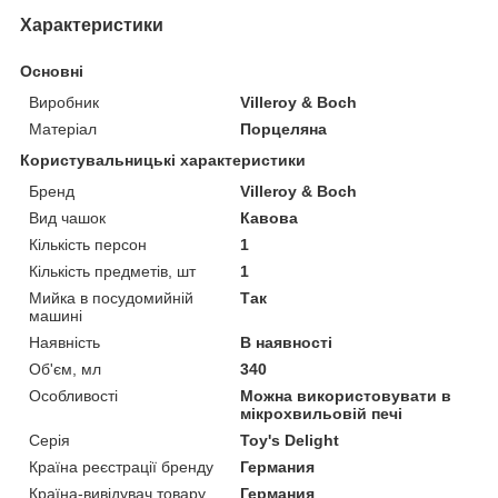
Характеристики
Основні
Виробник
Villeroy & Boch
Матеріал
Порцеляна
Користувальницькі характеристики
Бренд
Villeroy & Boch
Вид чашок
Кавова
Кількість персон
1
Кількість предметів, шт
1
Мийка в посудомийній
Так
машині
Наявність
В наявності
Об'єм, мл
340
Особливості
Можна використовувати в
мікрохвильовій печі
Серія
Toy's Delight
Країна реєстрації бренду
Германия
Країна-вивідувач товару
Германия