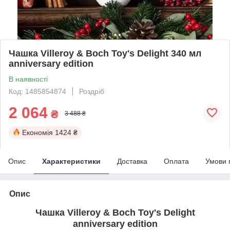
Чашка Villeroy & Boch Toy's Delight 340 мл
аnniversary edition
В наявності
Код: 1485854874
Роздріб
2 064
₴
3 488 ₴
Економія
1424 ₴
Опис
Характеристики
Доставка
Оплата
Умови 
Опис
Чашка Villeroy & Boch Toy's Delight
аnniversary edition