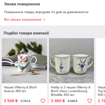
Умови повернення
Повернення товару впродовж 14 днів за домовленістю
Всі умови повернення
Подібні товари компанії
Чашка Villeroy & Boch
Набір із 2 чашок Villeroy &
Чашк
Avarua 300 мл
Boch Vieux Luxembourg
Toy'
Brindille 350 мл
500 
3 506
3 465
1 7
₴
₴
5 751 ₴
6 080 ₴