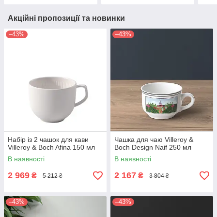
Акційні пропозиції та новинки
–43%
–43%
Набір із 2 чашок для кави
Чашка для чаю Villeroy &
Villeroy & Boch Afina 150 мл
Boch Design Naif 250 мл
В наявності
В наявності
2 969
2 167
₴
₴
5 212 ₴
3 804 ₴
–43%
–43%