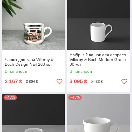
Набір із 2 чашок для еспресо
Чашка для кави Villeroy &
Villeroy & Boch Modern Grace
Boch Design Naif 200 мл
80 мл
В наявності
В наявності
2 167
3 095
₴
₴
3 804 ₴
5 433 ₴
–43%
–43%