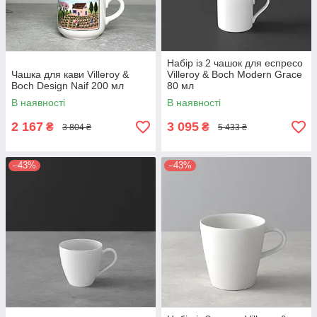
Набір із 2 чашок для еспресо
Чашка для кави Villeroy &
Villeroy & Boch Modern Grace
Boch Design Naif 200 мл
80 мл
В наявності
В наявності
2 167
3 095
₴
₴
3 804 ₴
5 433 ₴
–43%
–43%