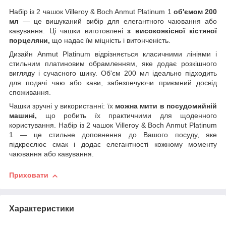
Набір із 2 чашок Villeroy & Boch Anmut Platinum 1
об'ємом 200
мл
— це вишуканий вибір для елегантного чаювання або
кавування. Ці чашки виготовлені
з високоякісної кістяної
порцеляни,
що надає їм міцність і витонченість.
Дизайн Anmut Platinum відрізняється класичними лініями і
стильним платиновим обрамленням, яке додає розкішного
вигляду і сучасного шику. Об'єм 200 мл ідеально підходить
для подачі чаю або кави, забезпечуючи приємний досвід
споживання.
Чашки зручні у використанні: їх
можна мити в посудомийній
машині,
що робить їх практичними для щоденного
користування. Набір із 2 чашок Villeroy & Boch Anmut Platinum
1 — це стильне доповнення до Вашого посуду, яке
підкреслює смак і додає елегантності кожному моменту
чаювання або кавування.
Приховати
Характеристики