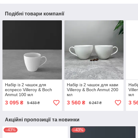
Подібні товари компанії
Набір із 2 чашок для
Набір із 2 чашок для кави
Набі
еспресо Villeroy & Boch
Villeroy & Boch Anmut 200
Vill
Anmut 100 мл
мл
мл
3 095
3 560
3 5
₴
₴
5 433 ₴
6 247 ₴
Акційні пропозиції та новинки
–43%
–43%