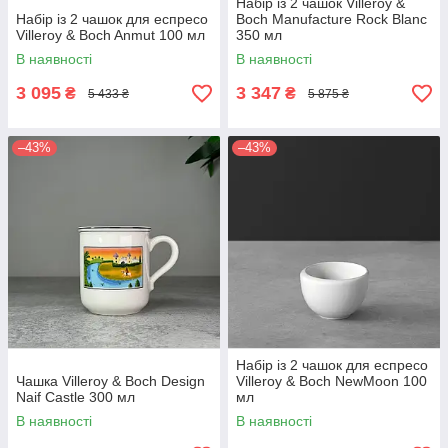
Набір із 2 чашок Villeroy &
Набір із 2 чашок для еспресо
Boch Manufacture Rock Blanc
Villeroy & Boch Anmut 100 мл
350 мл
В наявності
В наявності
3 095
3 347
₴
₴
5 433 ₴
5 875 ₴
–43%
–43%
Набір із 2 чашок для еспресо
Чашка Villeroy & Boch Design
Villeroy & Boch NewMoon 100
Naif Castle 300 мл
мл
В наявності
В наявності