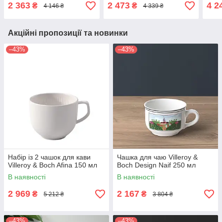
2 363
2 473
4 2
₴
₴
4 146 ₴
4 339 ₴
Акційні пропозиції та новинки
–43%
–43%
Набір із 2 чашок для кави
Чашка для чаю Villeroy &
Villeroy & Boch Afina 150 мл
Boch Design Naif 250 мл
В наявності
В наявності
2 969
2 167
₴
₴
5 212 ₴
3 804 ₴
–43%
–43%