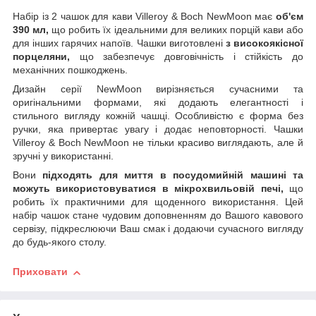
Набір із 2 чашок для кави Villeroy & Boch NewMoon має
об'єм
390 мл,
що робить їх ідеальними для великих порцій кави або
для інших гарячих напоїв. Чашки виготовлені
з високоякісної
порцеляни,
що забезпечує довговічність і стійкість до
механічних пошкоджень.
Дизайн серії NewMoon вирізняється сучасними та
оригінальними формами, які додають елегантності і
стильного вигляду кожній чашці. Особливістю є форма без
ручки, яка привертає увагу і додає неповторності. Чашки
Villeroy & Boch NewMoon не тільки красиво виглядають, але й
зручні у використанні.
Вони
підходять для миття в посудомийній машині та
можуть використовуватися в мікрохвильовій печі,
що
робить їх практичними для щоденного використання. Цей
набір чашок стане чудовим доповненням до Вашого кавового
сервізу, підкреслюючи Ваш смак і додаючи сучасного вигляду
до будь-якого столу.
Приховати