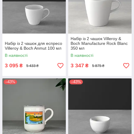
Набір із 2 чашок Villeroy &
Набір із 2 чашок для еспресо
Boch Manufacture Rock Blanc
Villeroy & Boch Anmut 100 мл
350 мл
В наявності
В наявності
3 095
3 347
₴
₴
5 433 ₴
5 875 ₴
–43%
–43%