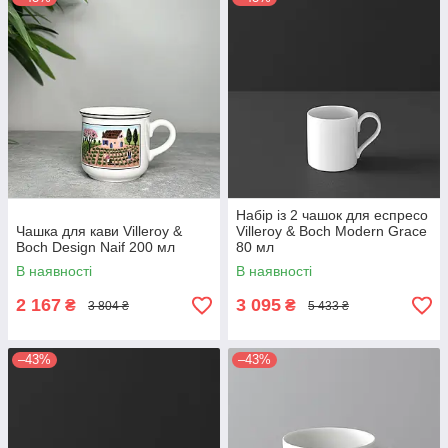
Набір із 2 чашок для еспресо
Чашка для кави Villeroy &
Villeroy & Boch Modern Grace
Boch Design Naif 200 мл
80 мл
В наявності
В наявності
2 167
3 095
₴
₴
3 804 ₴
5 433 ₴
–43%
–43%