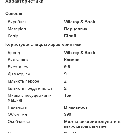
Характеристики
Основні
Виробник
Villeroy & Boch
Матеріал
Порцеляна
Колір
Білий
Користувальницькі характеристики
Бренд
Villeroy & Boch
Вид чашок
Кавова
Висота, см
9,5
Діаметр, см
9
Кількість персон
2
Кількість предметів, шт
2
Мийка в посудомийній
Так
машині
Наявність
В наявності
Об'єм, мл
390
Особливості
Можна використовувати в
мікрохвильовій печі