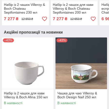
Набір із 2 чашок Villeroy &
Набір із 2 чашок для кави
Набі
Boch Chateau
Villeroy & Boch Chateau
еспр
Septfontaines 230 мл
Septfontaines 200 мл
Chat
мл
7 277
7 277
6 9
₴
₴
12 653 ₴
12 653 ₴
Акційні пропозиції та новинки
–43%
–43%
Набір із 2 чашок для кави
Чашка для чаю Villeroy &
Villeroy & Boch Afina 150 мл
Boch Design Naif 250 мл
В наявності
В наявності