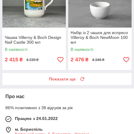
Набір із 2 чашок для еспресо
Чашка Villeroy & Boch Design
Villeroy & Boch NewMoon 100
Naif Castle 300 мл
мл
В наявності
В наявності
2 415
2 476
₴
₴
4 239 ₴
4 346 ₴
Показати ще
Про нас
86% позитивних з 38 відгуків за рік
Працює з 24.01.2022
м. Бориспіль