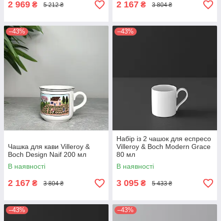
2 969
2 167
₴
₴
5 212 ₴
3 804 ₴
–43%
–43%
Набір із 2 чашок для еспресо
Чашка для кави Villeroy &
Villeroy & Boch Modern Grace
Boch Design Naif 200 мл
80 мл
В наявності
В наявності
2 167
3 095
₴
₴
3 804 ₴
5 433 ₴
–43%
–43%