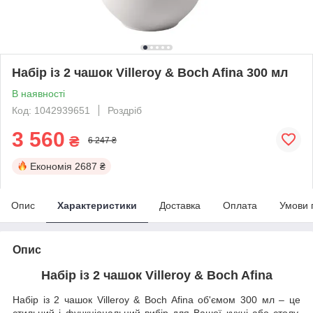
Набір із 2 чашок Villeroy & Boch Afina 300 мл
В наявності
Код: 1042939651
Роздріб
3 560
₴
6 247 ₴
Економія
2687 ₴
Опис
Характеристики
Доставка
Оплата
Умови 
Опис
Набір із 2 чашок Villeroy & Boch Afina
Набір із 2 чашок Villeroy & Boch Afina об'ємом 300 мл – це