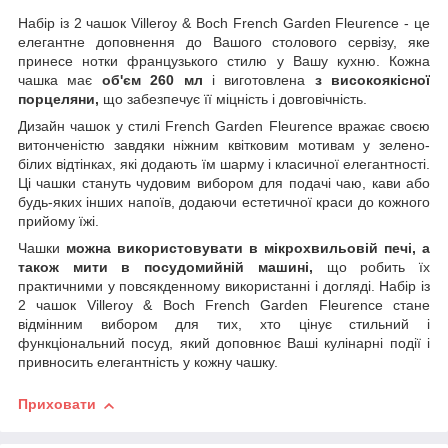
Набір із 2 чашок Villeroy & Boch French Garden Fleurence - це
елегантне доповнення до Вашого столового сервізу, яке
принесе нотки французького стилю у Вашу кухню. Кожна
чашка має
об'єм 260 мл
і виготовлена
з високоякісної
порцеляни,
що забезпечує її міцність і довговічність.
Дизайн чашок у стилі French Garden Fleurence вражає своєю
витонченістю завдяки ніжним квітковим мотивам у зелено-
білих відтінках, які додають їм шарму і класичної елегантності.
Ці чашки стануть чудовим вибором для подачі чаю, кави або
будь-яких інших напоїв, додаючи естетичної краси до кожного
прийому їжі.
Чашки
можна використовувати в мікрохвильовій печі, а
також мити в посудомийній машині,
що робить їх
практичними у повсякденному використанні і догляді. Набір із
2 чашок Villeroy & Boch French Garden Fleurence стане
відмінним вибором для тих, хто цінує стильний і
функціональний посуд, який доповнює Ваші кулінарні події і
привносить елегантність у кожну чашку.
Приховати