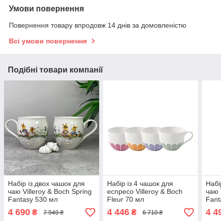
Умови повернення
Повернення товару впродовж 14 днів за домовленістю
Всі умови повернення
Подібні товари компанії
Набір із двох чашок для
Набір із 4 чашок для
Набі
чаю Villeroy & Boch Spring
еспресо Villeroy & Boch
чаю 
Fantasy 530 мл
Fleur 70 мл
Fant
4 690
4 446
4 4
₴
₴
7 949 ₴
6 710 ₴