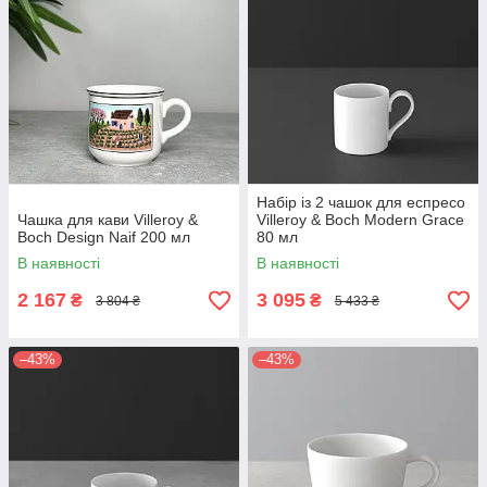
Набір із 2 чашок для еспресо
Чашка для кави Villeroy &
Villeroy & Boch Modern Grace
Boch Design Naif 200 мл
80 мл
В наявності
В наявності
2 167
3 095
₴
₴
3 804 ₴
5 433 ₴
–43%
–43%