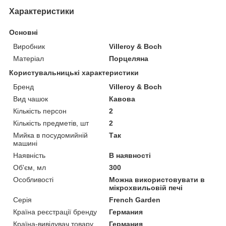
Характеристики
Основні
Виробник
Villeroy & Boch
Матеріал
Порцеляна
Користувальницькі характеристики
Бренд
Villeroy & Boch
Вид чашок
Кавова
Кількість персон
2
Кількість предметів, шт
2
Мийка в посудомийній
Так
машині
Наявність
В наявності
Об'єм, мл
300
Особливості
Можна використовувати в
мікрохвильовій печі
Серія
French Garden
Країна реєстрації бренду
Германия
Країна-вивідувач товару
Германия