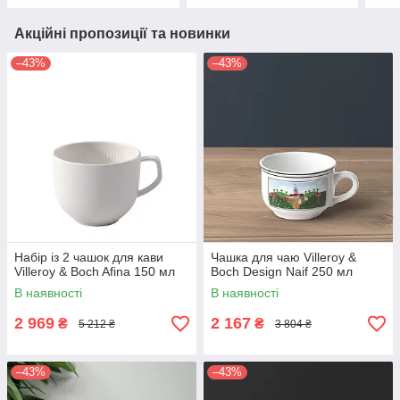
Акційні пропозиції та новинки
–43%
–43%
Набір із 2 чашок для кави
Чашка для чаю Villeroy &
Villeroy & Boch Afina 150 мл
Boch Design Naif 250 мл
В наявності
В наявності
2 969
2 167
₴
₴
5 212 ₴
3 804 ₴
–43%
–43%