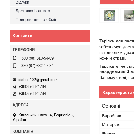
–
Відгуки
Доставка і оплата
Повернення та обмін
Контакти
Тарілка для паст
забезпечує доста
витонченим дизай
кожній страві.
+380 (98) 310-54-09
+380 (67) 682-17-84
Тарілка є не ли
посудомийній м
Вашому столі, по
dishes102@gmail.com
+380676821784
Характеристи
+380676821784
Основні
Київський шлях, 4, Бориспіль,
Виробник
Україна
Матеріал
Форма