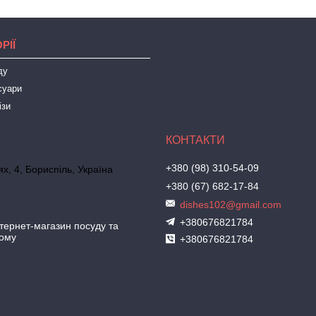
РІЇ
ду
суари
ізи
+380 (98) 310-54-09
х, 4, Бориспіль, Україна
+380 (67) 682-17-84
dishes102@gmail.com
+380676821784
ернет-магазин посуду та
дому
+380676821784