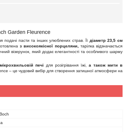
nch Garden Fleurence
ля подачі пасти та інших улюблених страв. Її
діаметр 23,5 см
иготовлена
з високоякісної порцеляни,
тарілка відзначається
чний візерунок, який додає елегантності та особливого шарму
мікрохвильовій печі
для розігрівання їжі,
а також мити в
rence – це чудовий вибір для створення затишної атмосфери на
 Boch
на