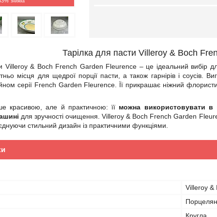
43%
Тарілка для пасти Villeroy & Boch Fre
и Villeroy & Boch French Garden Fleurence – це ідеальний вибір д
тньо місця для щедрої порції пасти, а також гарнірів і соусів. В
ном серії French Garden Fleurence. Її прикрашає ніжний флористи
ше красивою, але й практичною: її
можна використовувати в 
ашині
для зручності очищення. Villeroy & Boch French Garden Fleu
єднуючи стильний дизайн із практичними функціями.
ки
Villeroy &
Порцеля
Кругла