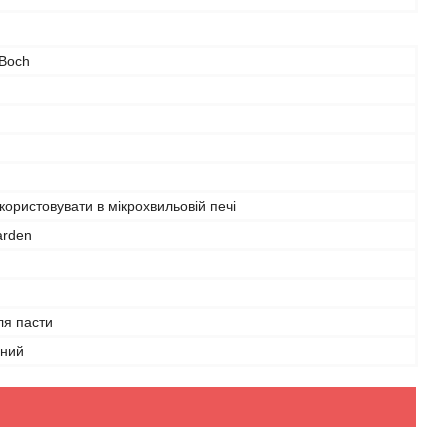
 Boch
ористовувати в мікрохвильовій печі
arden
ля пасти
вний