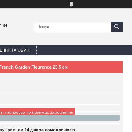
7-84
ЕННЯ ТА ОБМІН
French Garden Fleurence 23,5 см
ія тимчасово не приймає замовлення
ру протягом 14 днів
за домовленістю