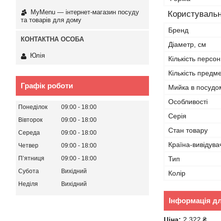
MyMenu — інтернет-магазин посуду
Користувальн
та товарів для дому
Бренд
Діаметр, см
Юлія
Кількість персон
Кількість предме
Графік роботи
Мийка в посудо
Особливості
Понеділок
09:00
18:00
Серія
Вівторок
09:00
18:00
Стан товару
Середа
09:00
18:00
Країна-вивідува
Четвер
09:00
18:00
Тип
Пʼятниця
09:00
18:00
Субота
Вихідний
Колір
Неділя
Вихідний
Інформація д
Ціна:
2 322 ₴