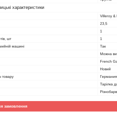
ицькі характеристики
Villeroy &
23,5
1
тів, шт
1
мийній машині
Так
Можна вик
French G
Новий
ч товару
Германия
Тарілка д
Різнобар
ля замовлення