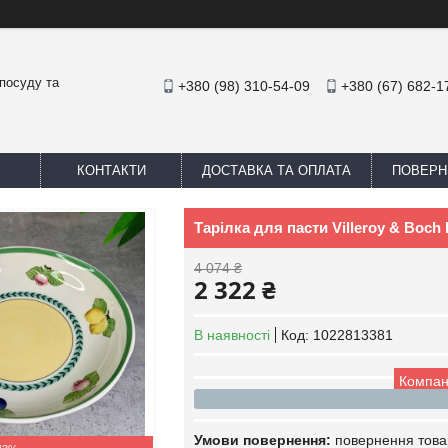
посуду та
+380 (98) 310-54-09
+380 (67) 682-1
КОНТАКТИ
ДОСТАВКА ТА ОПЛАТА
ПОВЕРН
Тарілка для пасти Villeroy & Boch 
4 074 ₴
2 322 ₴
В наявності
Код:
1022813381
Компан
повернення това