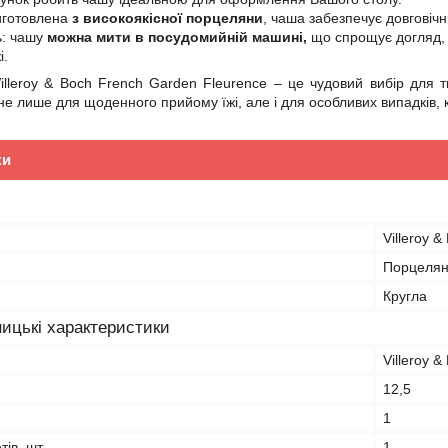
иготовлена
з високоякісної порцеляни
, чаша забезпечує довговічн
ь: чашу
можна мити в посудомийній машині,
що спрощує догляд
і.
lleroy & Boch French Garden Fleurence – це чудовий вибір для т
не лише для щоденного прийому їжі, але і для особливих випадків,
ки
Villeroy &
Порцеля
Кругла
ицькі характеристики
Villeroy &
12,5
1
тів, шт
1