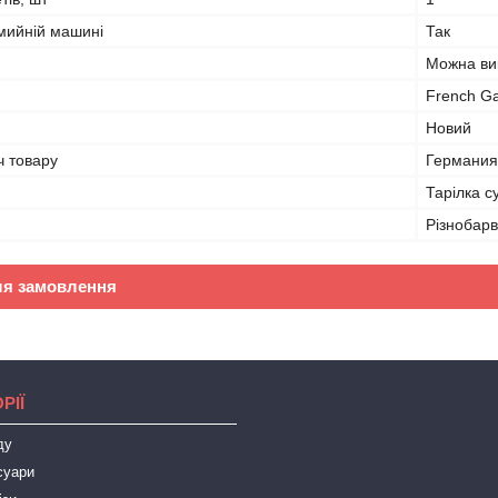
мийній машині
Так
Можна вик
French G
Новий
ч товару
Германия
Тарілка с
Різнобар
ля замовлення
РІЇ
ду
суари