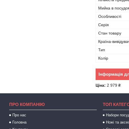
Мийка в посудо
Особливості
Серія
Стан товару
Країна-вивідува
Тип
Колір
Інформація д
Ціна:
2 979 ₴
ПРО КОМПАНІЮ
ТОП КАТЕГО
Про нас
Набори посу
Головна
Ножі та аксе