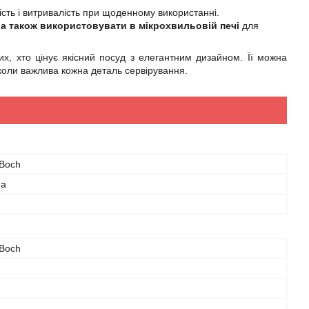
ість і витривалість при щоденному використанні.
,
а також використовувати в мікрохвильовій печі
для
их, хто цінує якісний посуд з елегантним дизайном. Її можна
 коли важлива кожна деталь сервірування.
 Boch
на
 Boch