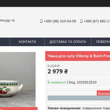
посуду та
+380 (98) 310-54-09
+380 (67) 682-1
КОНТАКТИ
ДОСТАВКА ТА ОПЛАТА
ПОВЕРН
Чаша для супу Villeroy & Boch Fre
5 229 ₴
2 979 ₴
В наявності
Код:
1022812510
Компан
повернення това