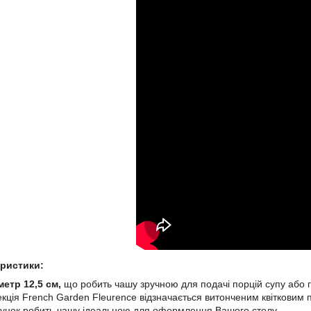
еристики:
метр 12,5 см,
що робить чашу зручною для подачі порцій супу або г
екція French Garden Fleurence відзначається витонченим квітковим 
рунок робить чашу ідеальною для оформлення Вашого столу.