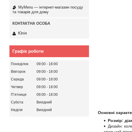
MyMenu — інтернет-магазин посуду
та товарів для дому
Юлія
Графік роботи
Понеділок
09:00
18:00
Вівторок
09:00
18:00
Середа
09:00
18:00
Четвер
09:00
18:00
Пʼятниця
09:00
18:00
Субота
Вихідний
Неділя
Вихідний
Основні характ
Розмір: діа
Дизайн: кол
стильний візе