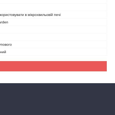
ористовувати в мікрохвильовій печі
arden
упового
вний