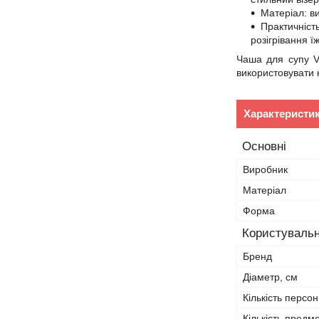
Матеріал: в
Практичніст
розігрівання їж
Чаша для супу Vi
використовувати 
Характеристи
Основні
Виробник
Матеріал
Форма
Користувальн
Бренд
Діаметр, см
Кількість персон
Кількість предме