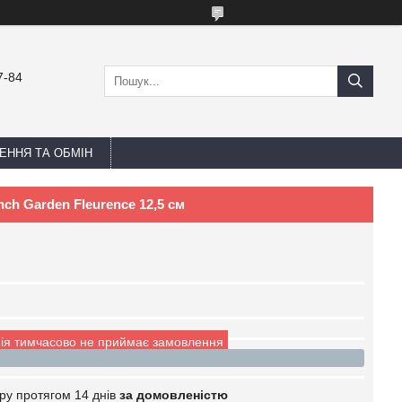
7-84
ЕННЯ ТА ОБМІН
nch Garden Fleurence 12,5 см
ія тимчасово не приймає замовлення
ру протягом 14 днів
за домовленістю