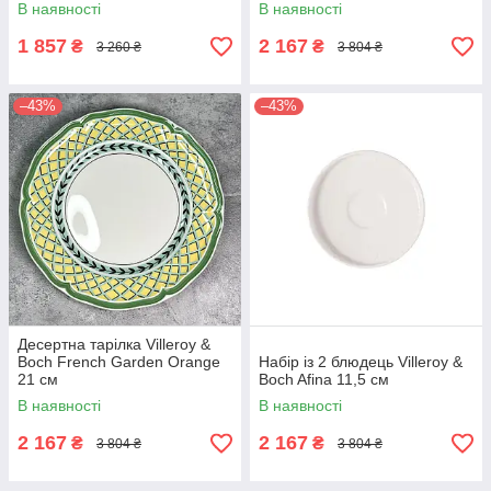
В наявності
В наявності
1 857
2 167
₴
₴
3 260 ₴
3 804 ₴
–43%
–43%
Десертна тарілка Villeroy &
Boch French Garden Orange
Набір із 2 блюдець Villeroy &
21 см
Boch Afina 11,5 см
В наявності
В наявності
2 167
2 167
₴
₴
3 804 ₴
3 804 ₴