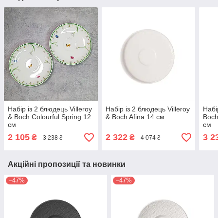
Набір із 2 блюдець Villeroy
Набір із 2 блюдець Villeroy
Набір
& Boch Colourful Spring 12
& Boch Afina 14 см
Boch
см
см
2 105
2 322
3 2
₴
₴
3 238 ₴
4 074 ₴
Акційні пропозиції та новинки
–47%
–47%