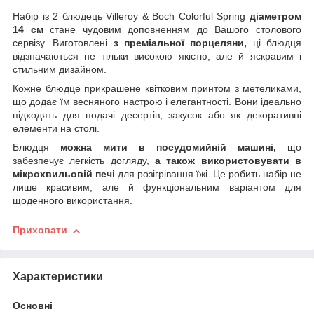
Набір із 2 блюдець Villeroy & Boch Colorful Spring
діаметром
14 см
стане чудовим доповненням до Вашого столового
сервізу. Виготовлені
з преміальної порцеляни,
ці блюдця
відзначаються не тільки високою якістю, але й яскравим і
стильним дизайном.
Кожне блюдце прикрашене квітковим принтом з метеликами,
що додає їм весняного настрою і елегантності. Вони ідеально
підходять для подачі десертів, закусок або як декоративні
елементи на столі.
Блюдця
можна мити в посудомийній машині,
що
забезпечує легкість догляду,
а також використовувати в
мікрохвильовій печі
для розігрівання їжі. Це робить набір не
лише красивим, але й функціональним варіантом для
щоденного використання.
Приховати
Характеристики
Основні