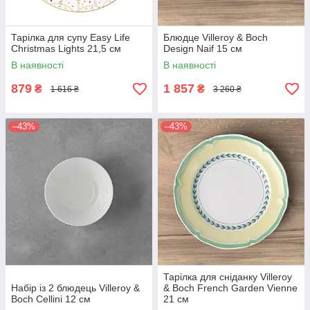
Тарілка для супу Easy Life
Блюдце Villeroy & Boch
Christmas Lights 21,5 см
Design Naif 15 см
В наявності
В наявності
879
1 857
₴
₴
1 616 ₴
3 260 ₴
–43%
–43%
Тарілка для сніданку Villeroy
Набір із 2 блюдець Villeroy &
& Boch French Garden Vienne
Boch Cellini 12 см
21 см