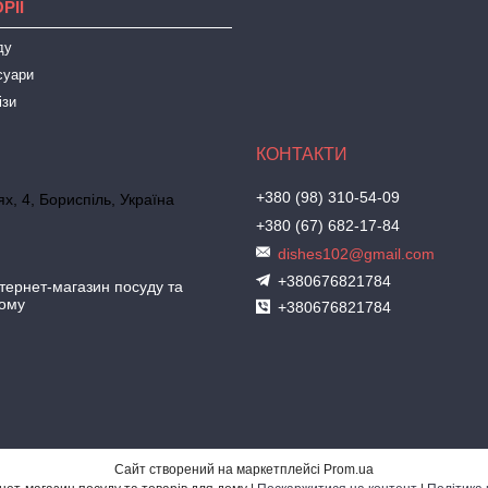
РІЇ
ду
суари
ізи
+380 (98) 310-54-09
х, 4, Бориспіль, Україна
+380 (67) 682-17-84
dishes102@gmail.com
+380676821784
ернет-магазин посуду та
дому
+380676821784
Сайт створений на маркетплейсі
Prom.ua