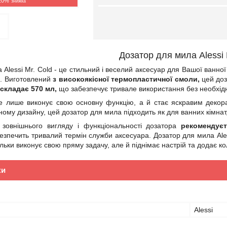
20%
Дозатор для мила Alessi 
Alessi Mr. Cold - це стильний і веселий аксесуар для Вашої ванної
. Виготовлений
з високоякісної термопластичної смоли,
цей доза
складає 570 мл,
що забезпечує тривале використання без необхідн
 не лише виконує свою основну функцію, а й стає яскравим декор
ному дизайну, цей дозатор для мила підходить як для ванних кімнат
зовнішнього вигляду і функціональності дозатора
рекомендуєт
езпечить тривалий термін служби аксесуара. Дозатор для мила Aless
ільки виконує свою пряму задачу, але й піднімає настрій та додає к
ки
Alessi