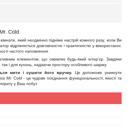
Mr. Cold
 кімнати, який неодмінно підніме настрій кожного разу, коли Ви
тор відрізняється довговічністю і практичністю у використанні.
ості частого наповнення.
ативним елементом, що оживляє будь-який інтер’єр. Завдяки
, так і для кухонь, надаючи простору особливого шарму.
ься мити і сушити його вручну.
Це допоможе уникнути
i Mr. Cold - це чудове поєднання функціональності, якості та
олориту у Ваш побут.