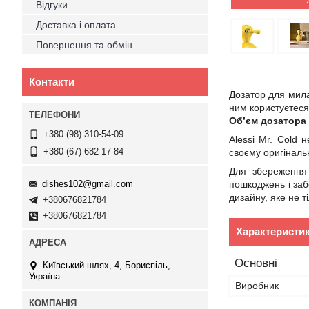
–
Відгуки
Доставка і оплата
Повернення та обмін
Контакти
Дозатор для мила 
ним користуєтеся
Об’єм дозатора 
+380 (98) 310-54-09
Alessi Mr. Cold
+380 (67) 682-17-84
своєму оригіналь
Для збереження 
dishes102@gmail.com
пошкоджень і заб
дизайну, яке не т
+380676821784
+380676821784
Характеристи
Основні
Київський шлях, 4, Бориспіль,
Україна
Виробник