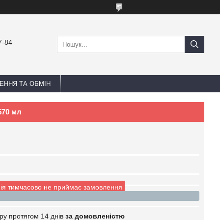
7-84
ЕННЯ ТА ОБМІН
570 мл
ія тимчасово не приймає замовлення
ру протягом 14 днів
за домовленістю