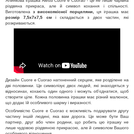
Ялинкова іграшка Alessi Cuore e Cuorao - це не лише чарівна
різдвяна прикраса, але й символ кохання і спільності.
Виготовлена
з високоякісної порцеляни,
ця іграшка має
розмір 7,5х7х7,5 см
і складається з двох частин, які
розкриваються.
Дизайн Cuore e Cuorao натхненний серцем, яке розділене на
дві половинки. Це символізує двох людей, які знаходяться у
відносинах, кохають один одного і можуть об'єднатися, щоб
створити ціле. Кожна половинка іграшки має різний малюнок,
що додає їй особливого шарму і виразності.
Особливістю Cuore e Cuorao є можливість подарувати другу
частину іншій людині, яка вам дорога. Це може бути Ваш
партнер, друг або член родини, що робить цю іграшку не
лише чудовою різдвяною прикрасою, але й символом Вашого
особливого відношення.