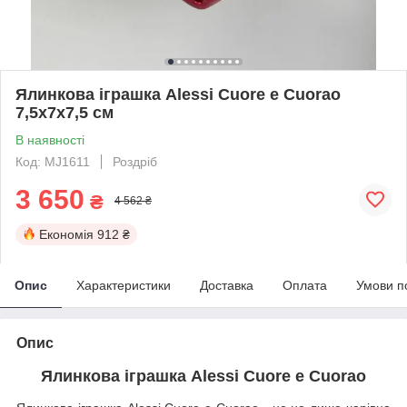
Ялинкова іграшка Alessi Cuore e Cuorao
7,5х7х7,5 см
В наявності
Код: MJ1611
Роздріб
3 650
₴
4 562 ₴
Економія
912 ₴
Опис
Характеристики
Доставка
Оплата
Умови п
Опис
Ялинкова іграшка Alessi Cuore e Cuorao