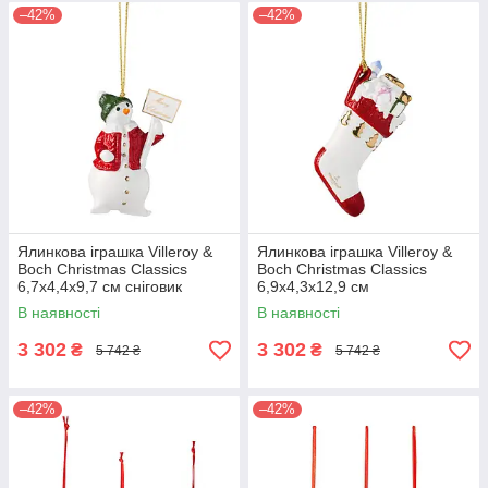
–42%
–42%
Ялинкова іграшка Villeroy &
Ялинкова іграшка Villeroy &
Boch Christmas Classics
Boch Christmas Classics
6,7х4,4х9,7 см сніговик
6,9х4,3х12,9 см
В наявності
В наявності
3 302
3 302
₴
₴
5 742 ₴
5 742 ₴
–42%
–42%