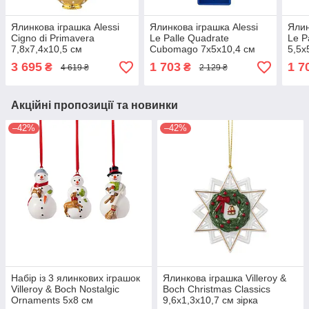
Ялинкова іграшка Alessi
Ялинкова іграшка Alessi
Ялин
Cigno di Primavera
Le Palle Quadrate
Le P
7,8х7,4х10,5 см
Cubomago 7х5х10,4 см
5,5х
3 695
1 703
1 7
₴
₴
4 619 ₴
2 129 ₴
Акційні пропозиції та новинки
–42%
–42%
Набір із 3 ялинкових іграшок
Ялинкова іграшка Villeroy &
Villeroy & Boch Nostalgic
Boch Christmas Classics
Ornaments 5х8 см
9,6х1,3х10,7 см зірка