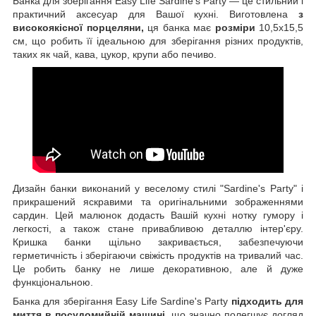
Банка для зберігання Easy Life Sardine's Party — це стильний і
практичний аксесуар для Вашої кухні. Виготовлена
з
високоякісної порцеляни,
ця банка має
розміри
10,5х15,5
см, що робить її ідеальною для зберігання різних продуктів,
таких як чай, кава, цукор, крупи або печиво.
Дизайн банки виконаний у веселому стилі "Sardine's Party" і
прикрашений яскравими та оригінальними зображеннями
сардин. Цей малюнок додасть Вашій кухні нотку гумору і
легкості, а також стане привабливою деталлю інтер'єру.
Кришка банки щільно закривається, забезпечуючи
герметичність і зберігаючи свіжість продуктів на тривалий час.
Це робить банку не лише декоративною, але й дуже
функціональною.
Банка для зберігання Easy Life Sardine's Party
підходить для
миття в посудомийній машині,
що значно полегшує догляд