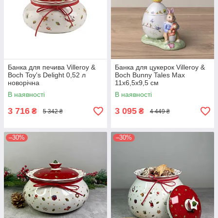
Банка для печива Villeroy &
Банка для цукерок Villeroy &
Boch Toy's Delight 0,52 л
Boch Bunny Tales Max
новорічна
11x6,5х9,5 см
В наявності
В наявності
3 716
3 095
₴
₴
5 342 ₴
4 449 ₴
–30%
–30%