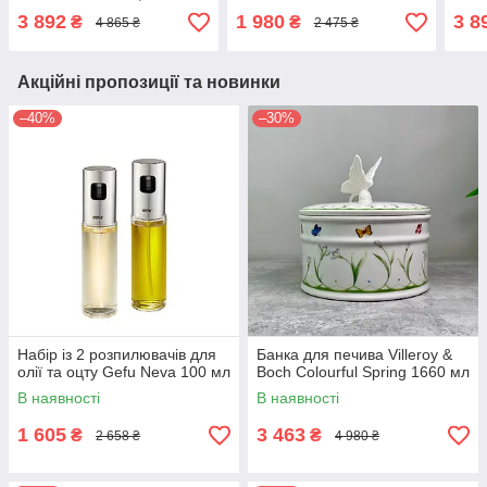
3 892
1 980
3 8
₴
₴
4 865 ₴
2 475 ₴
Акційні пропозиції та новинки
–40%
–30%
Набір із 2 розпилювачів для
Банка для печива Villeroy &
олії та оцту Gefu Neva 100 мл
Boch Colourful Spring 1660 мл
В наявності
В наявності
1 605
3 463
₴
₴
2 658 ₴
4 980 ₴