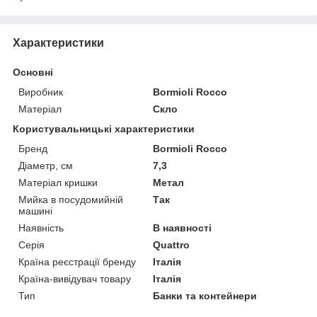
Характеристики
Основні
Виробник
Bormioli Rocco
Матеріал
Скло
Користувальницькі характеристики
Бренд
Bormioli Rocco
Діаметр, см
7,3
Матеріал кришки
Метал
Мийка в посудомийній
Так
машині
Наявність
В наявності
Серія
Quattro
Країна реєстрації бренду
Італія
Країна-вивідувач товару
Італія
Тип
Банки та контейнери