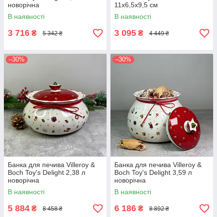
новорічна
11x6,5х9,5 см
В наявності
В наявності
3 716
3 095
₴
₴
5 342 ₴
4 449 ₴
–30%
–30%
Банка для печива Villeroy &
Банка для печива Villeroy &
Boch Toy's Delight 2,38 л
Boch Toy's Delight 3,59 л
новорічна
новорічна
В наявності
В наявності
5 884
6 186
₴
₴
8 458 ₴
8 892 ₴