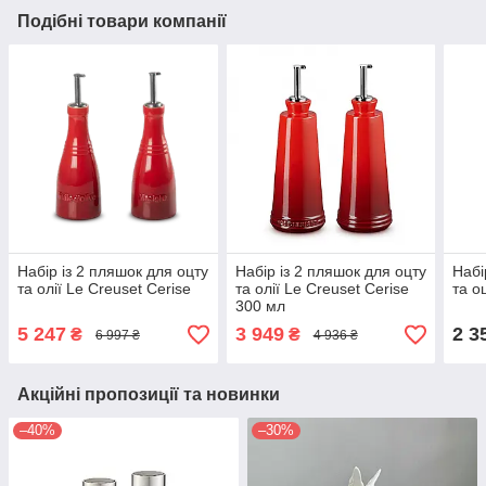
Подібні товари компанії
Набір із 2 пляшок для оцту
Набір із 2 пляшок для оцту
Набі
та олії Le Creuset Cerise
та олії Le Creuset Cerise
та о
300 мл
5 247
3 949
2 3
₴
₴
6 997 ₴
4 936 ₴
Акційні пропозиції та новинки
–40%
–30%