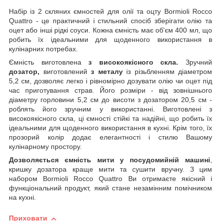
Набір із 2 скляних ємностей для олії та оцту Bormioli Rocco
Quattro - це практичний і стильний спосіб зберігати олію та
оцет або інші рідкі соуси. Кожна ємність має об'єм 400 мл, що
робить їх ідеальними для щоденного використання в
кулінарних потребах.
Ємність виготовлена
з високоякісного скла.
Зручний
дозатор,
виготовлений
з металу
із різьбленням діаметром
5,2 см, дозволяє легко і рівномірно дозувати олію чи оцет під
час приготування страв. Його розміри - від зовнішнього
діаметру горловини 5,2 см до висоти з дозатором 20,5 см -
роблять його зручним у використанні. Виготовлені з
високоякісного скла, ці ємності стійкі та надійні, що робить їх
ідеальними для щоденного використання в кухні. Крім того, їх
прозорий колір додає елегантності і стилю Вашому
кулінарному простору.
Дозволяється ємність мити у посудомийній машині
,
кришку дозатора краще мити та сушити вручну. З цим
набором Bormioli Rocco Quattro Ви отримаєте якісний і
функціональний продукт, який стане незамінним помічником
на кухні.
Приховати