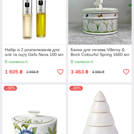
Набір із 2 розпилювачів для
Банка для печива Villeroy &
олії та оцту Gefu Neva 100 мл
Boch Colourful Spring 1660 мл
В наявності
В наявності
1 605
3 463
₴
₴
2 658 ₴
4 980 ₴
–30%
–30%