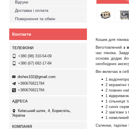
–
Відгуки
Доставка і оплата
Повернення та обмін
Контакти
Кошик для пікніка
Виготовлений
з 
час пікніка. Зав
+380 (98) 310-54-09
основа додає йом
+380 (67) 682-17-84
необхідних аксесу
Він включає в себ
dishes102@gmail.com
1 водонепро
+380676821784
2 керамічні 
+380676821784
2 повних на
1 відкривачк
1 сільниця 
2 синіх серв
Київський шлях, 4, Бориспіль,
2 зав’язки з
Україна
1 невеликий
Склянки, тарілки