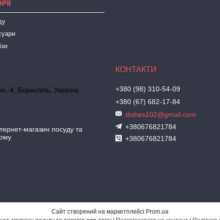
РІЇ
ду
суари
ізи
+380 (98) 310-54-09
х, 4, Бориспіль, Україна
+380 (67) 682-17-84
dishes102@gmail.com
+380676821784
ернет-магазин посуду та
дому
+380676821784
Сайт створений на маркетплейсі
Prom.ua