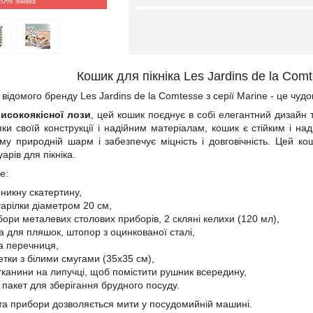
20%
Кошик для пікніка Les Jardins de la Com
 відомого бренду Les Jardins de la Comtesse з серії Marine - це ч
високоякісної лози
, цей кошик поєднує в собі елегантний дизайн
дяки своїй конструкції і надійним матеріалам, кошик є стійким і н
у природній шарм і забезпечує міцність і довговічність. Цей ко
арів для пікніка.
е:
никну скатертину,
тарілки діаметром 20 см,
бори металевих столових приборів, 2 скляні келихи (120 мл),
а для пляшок, штопор з оцинкованої сталі,
та перечниця,
етки з білими смугами (35х35 см),
 тканини на липучці, щоб помістити рушник всередину,
 пакет для зберігання брудного посуду.
 та прибори дозволяється мити у посудомийній машині.