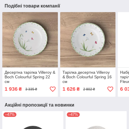
Подібні товари компанії
Десертна тарілка Villeroy &
Тарілка десертна Villeroy
Набі
Boch Colourful Spring 22
& Boch Colourful Spring 16
тарі
см
см
Fleu
різн
1 936
1 626
6 0
₴
₴
3 335 ₴
2 802 ₴
Акційні пропозиції та новинки
–47%
–47%