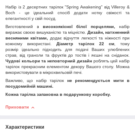
Набір із 2 десертних тарілок "Spring Awakening" від Villeroy &
Boch - це ідеальний спосіб додати нотку свіжості та
елегантності у свій посуд.
Виготовлений
з високоякісної білої порцеляни,
набір
виражає своєю вишуканістю та міцністю.
Дизайн, натхненний
весняними квітами,
додає відчуття легкості та ніжності при
кожному використані.
Діаметр тарілок 22 см
, тому
розмір ідеально підходить для подачі Ваших улюблених
страв, від граноли та фруктів до тостів і яєшні на сніданок.
Чудові кольори та неповторний дизайн
роблять цей набір
тарілок прекрасним елементом декору Вашого столу. Можна
використовувати в мікрохвильовій печі.
Важливо, що набір тарілок
не рекомендується мити в
посудомийній машині.
Кожна тарілка запаковна в подарункову коробку.
Приховати
Характеристики