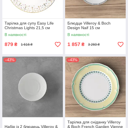
Тарілка для супу Easy Life
Блюдце Villeroy & Boch
Christmas Lights 21,5 см
Design Naif 15 см
В наявності
В наявності
879
1 857
₴
₴
1 616 ₴
3 260 ₴
–43%
–43%
Тарілка для сніданку Villeroy
Набір із 2 блюдець Villeroy &
& Boch French Garden Vienne