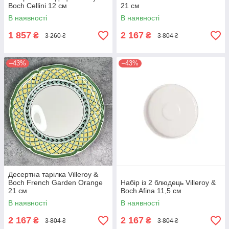
Boch Cellini 12 см
21 см
В наявності
В наявності
1 857
2 167
₴
₴
3 260 ₴
3 804 ₴
–43%
–43%
Десертна тарілка Villeroy &
Boch French Garden Orange
Набір із 2 блюдець Villeroy &
21 см
Boch Afina 11,5 см
В наявності
В наявності
2 167
2 167
₴
₴
3 804 ₴
3 804 ₴