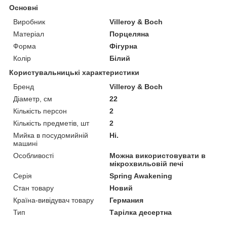
Основні
Виробник
Villeroy & Boch
Матеріал
Порцеляна
Форма
Фігурна
Колір
Білий
Користувальницькі характеристики
Бренд
Villeroy & Boch
Діаметр, см
22
Кількість персон
2
Кількість предметів, шт
2
Мийка в посудомийній
Ні.
машині
Особливості
Можна використовувати в
мікрохвильовій печі
Серія
Spring Awakening
Стан товару
Новий
Країна-вивідувач товару
Германия
Тип
Тарілка десертна