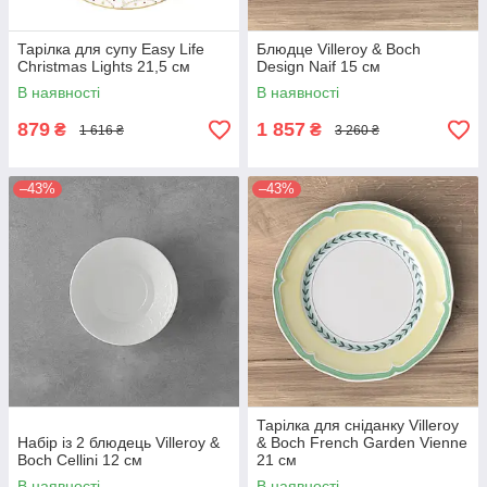
Тарілка для супу Easy Life
Блюдце Villeroy & Boch
Christmas Lights 21,5 см
Design Naif 15 см
В наявності
В наявності
879
1 857
₴
₴
1 616 ₴
3 260 ₴
–43%
–43%
Тарілка для сніданку Villeroy
Набір із 2 блюдець Villeroy &
& Boch French Garden Vienne
Boch Cellini 12 см
21 см
В наявності
В наявності