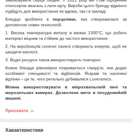
завойовувати серця людей. У 2022 році він став офіційним
спонсором змагань з лате-арту. Вироби цього бренду відмінно
підійдуть для використання як вдома, так і в закладі.
Блюдце зроблено
з порцеляни,
яка створювалася за
допомогою нових технологій.
1. Висока температура випалу в межах 1300°С, що робить
матеріал міцним та стійким до частого використання.
2. На виробництві сонячні панелі створюють енергію, щоб не
шкодити екології.
3. Водні ресурси також використовують повторно.
Кожне блюдце рівномірно покривається глазур'ю, яка додає
особливої глянцевості та відблисків. Яскраві та насичені
відтінки – це те, чого ретельно добивалися Loveramics.
Можна використовувати в мікрохвильовій печі та
морозильних камерах. Дозволено мити в посудомийній
машині.
Приховати
Характеристики