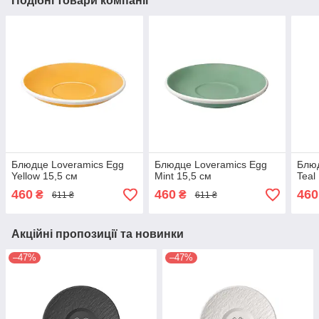
Подібні товари компанії
Блюдце Loveramics Egg
Блюдце Loveramics Egg
Блюд
Yellow 15,5 см
Mint 15,5 см
Teal
460
460
460
₴
₴
611 ₴
611 ₴
Акційні пропозиції та новинки
–47%
–47%