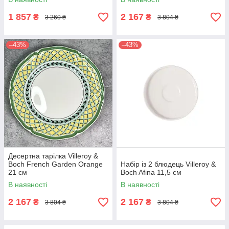
1 857
2 167
₴
₴
3 260 ₴
3 804 ₴
–43%
–43%
Десертна тарілка Villeroy &
Boch French Garden Orange
Набір із 2 блюдець Villeroy &
21 см
Boch Afina 11,5 см
В наявності
В наявності
2 167
2 167
₴
₴
3 804 ₴
3 804 ₴