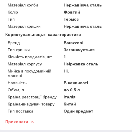
Матеріал колби
Нержавіюча сталь
Колір
Жовтий
Тип
Термос
Матеріал кришки
Нержавіюча сталь
Користувальницькі характеристики
Бренд
Barazzoni
Тип кришки
Загвинчується
Кількість предметів, шт
1
Матеріал корпусу
Неіржавка сталь
Мийка в посудомийній
Ні.
машині
Наявність
В наявності
Об'єм, л
до 0,5 л
Країна реєстрації бренду
Італія
Країна-вивідувач товару
Китай
Тип поставки
Один предмет
Приховати