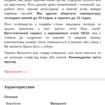
людини, яка цінує гарячий напій під час подорожі, роботи або
на відпочинку. Його дизайн дуже привабливий і стильний, що
робить його гарним аксесуаром, а жовтий колір завжди
підіймає настрій.
Він
здатен зберігати температуру
холодних напоїв до 24 годин, а гарячих до 12 годин
.
Його особливістю є подвійні стінки, вакуумна ізоляція та
зручна кришечка з якої зручно пити Ваш напій.
Виготовлений термос з нержавіючої сталі 18/10
, яка є
стійкою до подряпин та корозій. А завдяки своєму
компакнтому розмірі легко поміщається в рюкзак або сумку і
Ви зможете брати його з собою.
Термос Barazzoni має гладку поверхню, яка легко миється та
не залишає слідів від води або напоїв.
Рекомедуємо мити
вручну.
Приховати
Характеристики
Основні
Виробник
Barazzoni