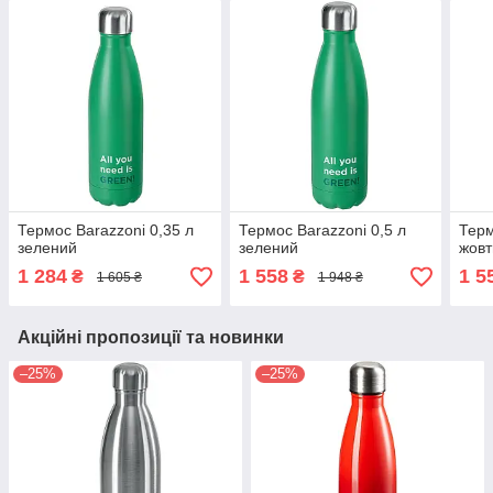
Термос Barazzoni 0,35 л
Термос Barazzoni 0,5 л
Терм
зелений
зелений
жовт
1 284
1 558
1 5
₴
₴
1 605 ₴
1 948 ₴
Акційні пропозиції та новинки
–25%
–25%