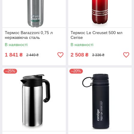
Термос Barazzoni 0,75 л
Термос Le Creuset 500 мл
нержавіюча сталь
Сerise
В наявності
В наявності
1 841
2 508
₴
₴
2 449 ₴
3 336 ₴
–25%
–20%