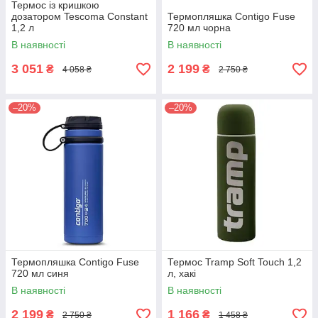
Термос із кришкою
дозатором Tescoma Constant
Термопляшка Contigo Fuse
1,2 л
720 мл чорна
В наявності
В наявності
3 051
2 199
₴
₴
4 058 ₴
2 750 ₴
–20%
–20%
Термопляшка Contigo Fuse
Термос Tramp Soft Touch 1,2
720 мл синя
л, хакі
В наявності
В наявності
2 199
1 166
₴
₴
2 750 ₴
1 458 ₴