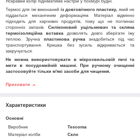
Яскравий колір підніматиме настрій у похмурі будні.
Термос для їжі виконаний
із довговічного пластику,
який не
піддається механічним деформаціям. Матеріал відмінно
підходить для харчових продуктів, тому що не поглинає
сторонніх запахів.
Силіконовий ущільнювач та скляна
термоізоляційна вставка
дозволять довго зберігати їжу
теплою. Зручна
пластикова ручка
знадобиться під час
транспортування. Кришка без зусиль відкривається та
закручується.
Не можна використовувати в мікрохвильовій печі та
мити в посудомийній машині. При ручному очищенні
застосовуйте тільки м'які засоби для чищення.
Приховати
Характеристики
Основні
Виробник
Tescoma
Матеріал колби
Скло