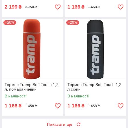
2 199
1 166
₴
₴
2 750 ₴
1 458 ₴
–20%
–20%
Термос Tramp Soft Touch 1,2
Термос Tramp Soft Touch 1,2
л, помаранчевий
л сірий
В наявності
В наявності
1 166
1 166
₴
₴
1 458 ₴
1 458 ₴
Показати ще