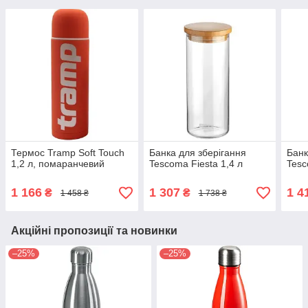
Термос Tramp Soft Touch
Банка для зберігання
Банк
1,2 л, помаранчевий
Tescoma Fiesta 1,4 л
Tesc
1 166
1 307
1 4
₴
₴
1 458 ₴
1 738 ₴
Акційні пропозиції та новинки
–25%
–25%