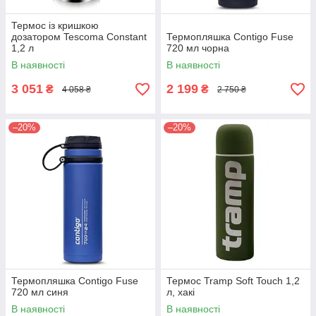
Термос із кришкою
дозатором Tescoma Constant
Термопляшка Contigo Fuse
1,2 л
720 мл чорна
В наявності
В наявності
3 051
2 199
₴
₴
4 058 ₴
2 750 ₴
–20%
–20%
Термопляшка Contigo Fuse
Термос Tramp Soft Touch 1,2
720 мл синя
л, хакі
В наявності
В наявності