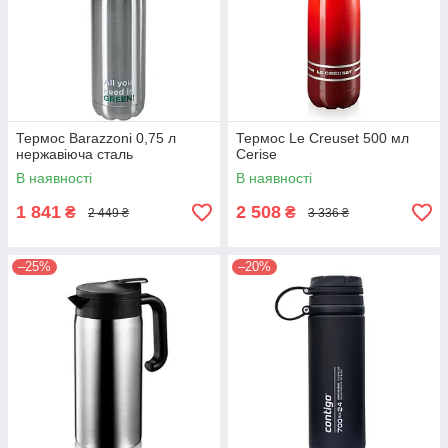
Термос Barazzoni 0,75 л
Термос Le Creuset 500 мл
нержавіюча сталь
Сerise
В наявності
В наявності
1 841
2 508
₴
₴
2 449 ₴
3 336 ₴
–25%
–20%