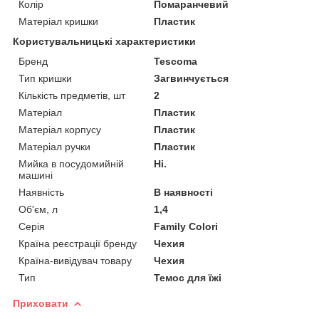
Колір
Помаранчевий
Матеріал кришки
Пластик
Користувальницькі характеристики
Бренд
Tescoma
Тип кришки
Загвинчується
Кількість предметів, шт
2
Матеріал
Пластик
Матеріал корпусу
Пластик
Матеріал ручки
Пластик
Мийка в посудомийній
Ні.
машині
Наявність
В наявності
Об'єм, л
1,4
Серія
Family Colori
Країна реєстрації бренду
Чехия
Країна-вивідувач товару
Чехия
Тип
Темос для їжі
Приховати