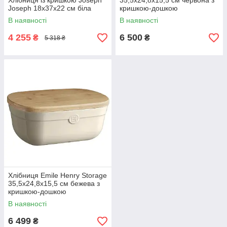
Хлібниця із кришкою Joseph
35,5х24,8х15,5 см червона з
Joseph 18x37x22 см біла
кришкою-дошкою
В наявності
В наявності
4 255
6 500
₴
₴
5 318 ₴
Хлібниця Emile Henry Storage
35,5х24,8х15,5 см бежева з
кришкою-дошкою
В наявності
6 499
₴