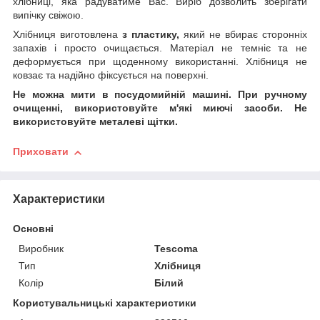
хлібниці, яка радуватиме Вас. Виріб дозволить зберігати
випічку свіжою.
Хлібниця виготовлена
з пластику,
який не вбирає сторонніх
запахів і просто очищається. Матеріал не темніє та не
деформується при щоденному використанні. Хлібниця не
ковзає та надійно фіксується на поверхні.
Не можна мити в посудомийній машині. При ручному
очищенні, використовуйте м'які миючі засоби. Не
використовуйте металеві щітки.
Приховати
Характеристики
Основні
Виробник
Tescoma
Тип
Хлібниця
Колір
Білий
Користувальницькі характеристики