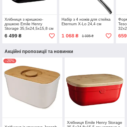
Хлібниця з кришкою-
Набір з 4 ножів для стейка
Форм
дошкою Emile Henry
Eternum X-Lo 24,4 см
Tesc
Storage 35,5x24,5x15,8 см
32x2
чорна
6 499
1 068
659
₴
₴
1 335 ₴
Акційні пропозиції та новинки
–20%
Хлібниця Emile Henry Storage