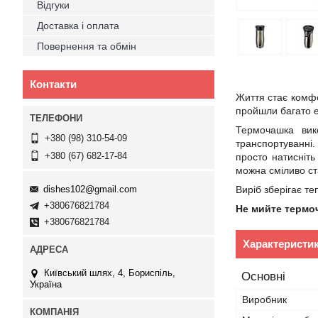
Відгуки
Доставка і оплата
Повернення та обмін
Контакти
Життя стає комфо
пройшли багато е
Термочашка ви
+380 (98) 310-54-09
транспортуванні.
+380 (67) 682-17-84
просто натисніть
можна сміливо ст
dishes102@gmail.com
Виріб зберігає те
+380676821784
Не мийте термо
+380676821784
Характеристи
Київський шлях, 4, Бориспіль,
Основні
Україна
Виробник