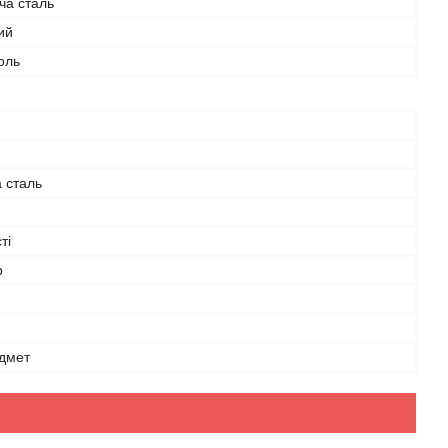
ча сталь
ий
оль
 сталь
ті
p
дмет