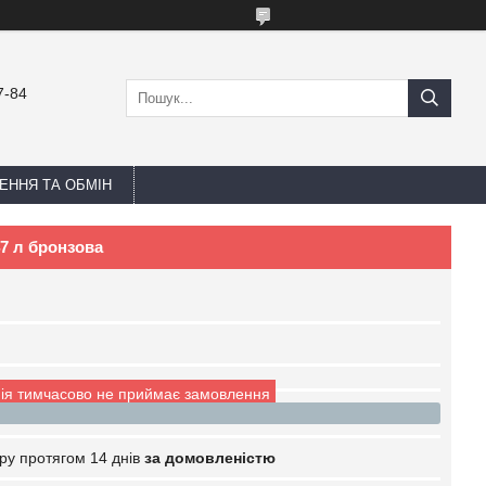
7-84
ЕННЯ ТА ОБМІН
7 л бронзова
ія тимчасово не приймає замовлення
ру протягом 14 днів
за домовленістю