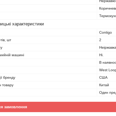
Нержавію
Коричнев
Термокух
ицькі характеристики
Contigo
тів, шт
2
су
Неіржавка
мийній машині
Ні.
В наявнос
West Loo
ії бренду
США
ч товару
Китай
Один пре
ля замовлення