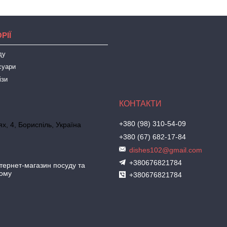
РІЇ
ду
суари
ізи
+380 (98) 310-54-09
х, 4, Бориспіль, Україна
+380 (67) 682-17-84
dishes102@gmail.com
+380676821784
ернет-магазин посуду та
дому
+380676821784