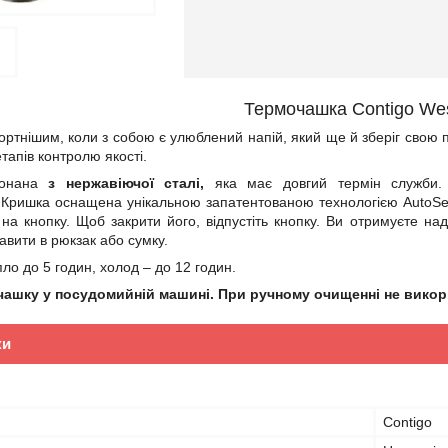
Термочашка Contigo We
ртнішим, коли з собою є улюблений напій, який ще й зберіг свою п
тапів контролю якості.
конана
з нержавіючої сталі,
яка має довгий термін служби.
 Кришка оснащена унікальною запатентованою технологією AutoSea
 на кнопку. Щоб закрити його, відпустіть кнопку. Ви отримуєте на
авити в рюкзак або сумку.
пло до 5 годин, холод – до 12 годин.
чашку у посудомийній машині. При ручному очищенні не викор
ки
Contigo