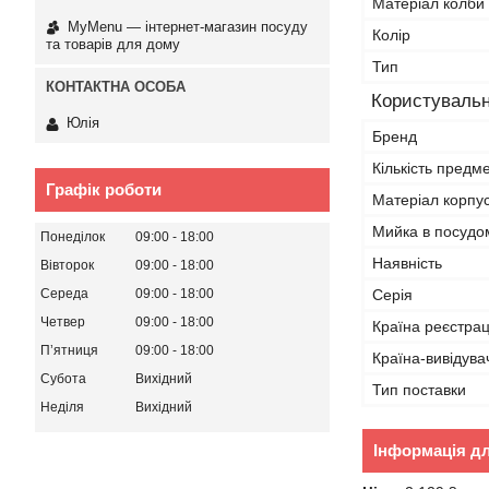
Матеріал колби
MyMenu — інтернет-магазин посуду
Колір
та товарів для дому
Тип
Користувальн
Юлія
Бренд
Кількість предме
Графік роботи
Матеріал корпу
Мийка в посудо
Понеділок
09:00
18:00
Наявність
Вівторок
09:00
18:00
Серія
Середа
09:00
18:00
Четвер
09:00
18:00
Країна реєстрац
Пʼятниця
09:00
18:00
Країна-вивідува
Субота
Вихідний
Тип поставки
Неділя
Вихідний
Інформація д