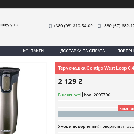
посуду та
+380 (98) 310-54-09
+380 (67) 682-1
КОНТАКТИ
ДОСТАВКА ТА ОПЛАТА
ПОВЕРН
Термочашка Contigo West Loop 0,4
2 129 ₴
В наявності
Код:
2095796
Компан
повернення това