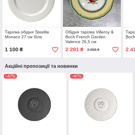
Тарілка обідня Steelite
Обідня тарілка Villeroy &
Тарі
Monaco 27 см біла
Boch French Garden
Boch
Valence 26,5 см
1 100
2 281
2 4
₴
₴
3 088 ₴
Акційні пропозиції та новинки
–47%
–47%