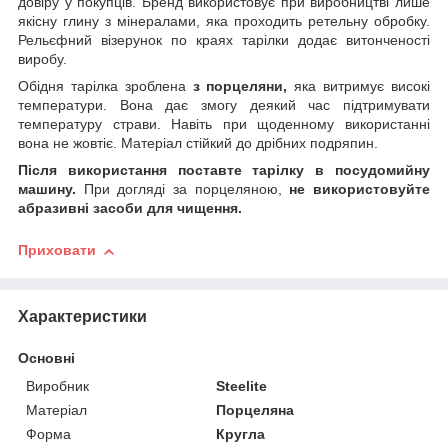
довіру у покупців. Бренд використовує при виробництві лише
якісну глину з мінералами, яка проходить ретельну обробку.
Рельєфний візерунок по краях тарілки додає витонченості
виробу.
Обідня тарілка зроблена
з порцеляни,
яка витримує високі
температури. Вона дає змогу деякий час підтримувати
температуру страви. Навіть при щоденному використанні
вона не жовтіє. Матеріал стійкий до дрібних подряпин.
Після використання поставте тарілку в посудомийну
машину.
При догляді за порцеляною,
не використовуйте
абразивні засоби для чищення.
Приховати
Характеристики
Основні
Виробник
Steelite
Матеріал
Порцеляна
Форма
Кругла