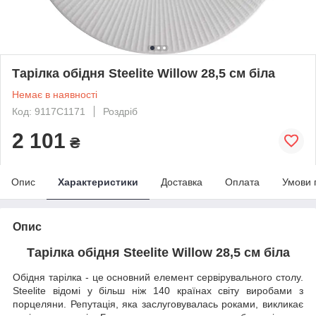
Тарілка обідня Steelite Willow 28,5 cм біла
Немає в наявності
Код: 9117C1171
Роздріб
2 101
₴
Опис
Характеристики
Доставка
Оплата
Умови 
Опис
Тарілка обідня Steelite Willow 28,5 cм біла
Обідня тарілка - це основний елемент сервірувального столу.
Steelite відомі у більш ніж 140 країнах світу виробами з
порцеляни. Репутація, яка заслуговувалась роками, викликає