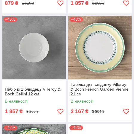
879
1 857
₴
₴
1 616 ₴
3 260 ₴
–43%
–43%
Тарілка для сніданку Villeroy
Набір із 2 блюдець Villeroy &
& Boch French Garden Vienne
Boch Cellini 12 см
21 см
В наявності
В наявності
1 857
2 167
₴
₴
3 260 ₴
3 804 ₴
–43%
–43%