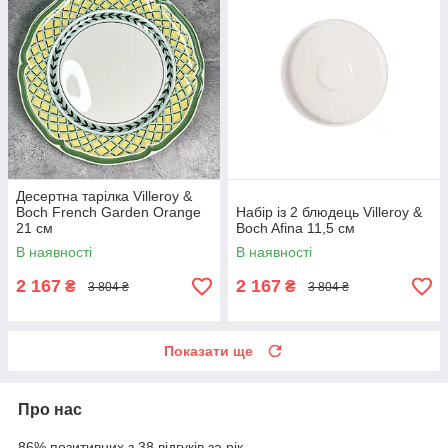
Десертна тарілка Villeroy &
Boch French Garden Orange
Набір із 2 блюдець Villeroy &
21 см
Boch Afina 11,5 см
В наявності
В наявності
2 167
2 167
₴
₴
3 804 ₴
3 804 ₴
Показати ще
Про нас
86% позитивних з 38 відгуків за рік