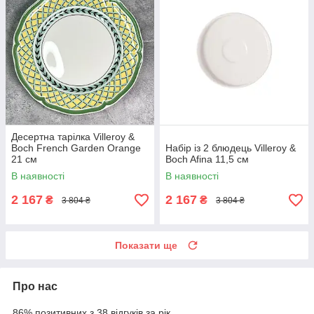
Десертна тарілка Villeroy &
Boch French Garden Orange
Набір із 2 блюдець Villeroy &
21 см
Boch Afina 11,5 см
В наявності
В наявності
2 167
2 167
₴
₴
3 804 ₴
3 804 ₴
Показати ще
Про нас
86% позитивних з 38 відгуків за рік