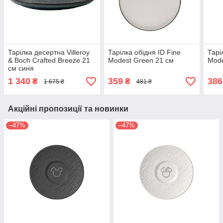
Тарілка десертна Villeroy
Тарілка обідня ID Fine
Тарі
& Boch Crafted Breeze 21
Modest Green 21 см
Mode
см синя
1 340
359
386
₴
₴
1 675 ₴
481 ₴
Акційні пропозиції та новинки
–47%
–47%