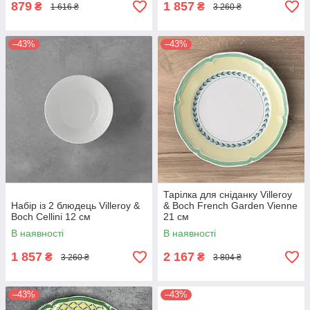
879
1 857
₴
₴
1 616 ₴
3 260 ₴
–43%
–43%
Тарілка для сніданку Villeroy
Набір із 2 блюдець Villeroy &
& Boch French Garden Vienne
Boch Cellini 12 см
21 см
В наявності
В наявності
1 857
2 167
₴
₴
3 260 ₴
3 804 ₴
–43%
–43%