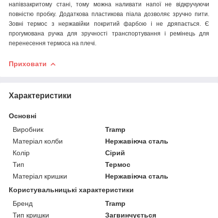
напівзакритому стані, тому можна наливати напої не відкручуючи
повністю пробку. Додаткова пластикова піала дозволяє зручно пити.
Зовні термос з нержавійки покритий фарбою і не дряпається. Є
прогумована ручка для зручності транспортування і ремінець для
перенесення термоса на плечі.
Приховати
Характеристики
Основні
Виробник
Tramp
Матеріал колби
Нержавіюча сталь
Колір
Сірий
Тип
Термос
Матеріал кришки
Нержавіюча сталь
Користувальницькі характеристики
Бренд
Tramp
Тип кришки
Загвинчується