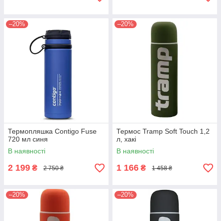
–20%
–20%
Термопляшка Contigo Fuse
Термос Tramp Soft Touch 1,2
720 мл синя
л, хакі
В наявності
В наявності
2 199
1 166
₴
₴
2 750 ₴
1 458 ₴
–20%
–20%