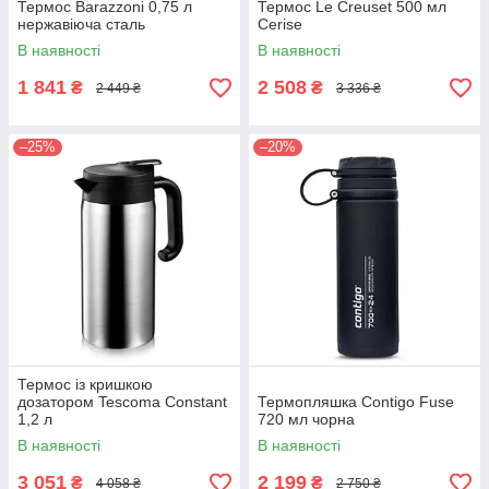
Термос Barazzoni 0,75 л
Термос Le Creuset 500 мл
нержавіюча сталь
Сerise
В наявності
В наявності
1 841
2 508
₴
₴
2 449 ₴
3 336 ₴
–25%
–20%
Термос із кришкою
дозатором Tescoma Constant
Термопляшка Contigo Fuse
1,2 л
720 мл чорна
В наявності
В наявності
3 051
2 199
₴
₴
4 058 ₴
2 750 ₴