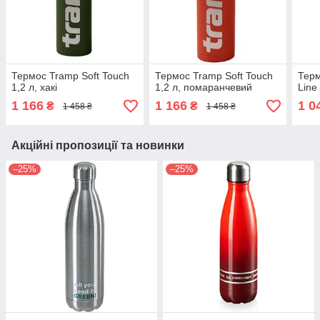
Термос Tramp Soft Touch
Термос Tramp Soft Touch
Терм
1,2 л, хакі
1,2 л, помаранчевий
Line
1 166
1 166
1 0
₴
₴
1 458 ₴
1 458 ₴
Акційні пропозиції та новинки
–25%
–25%