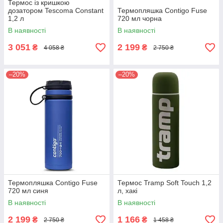
Термос із кришкою
дозатором Tescoma Constant
Термопляшка Contigo Fuse
1,2 л
720 мл чорна
В наявності
В наявності
3 051
2 199
₴
₴
4 058 ₴
2 750 ₴
–20%
–20%
Термопляшка Contigo Fuse
Термос Tramp Soft Touch 1,2
720 мл синя
л, хакі
В наявності
В наявності
2 199
1 166
₴
₴
2 750 ₴
1 458 ₴