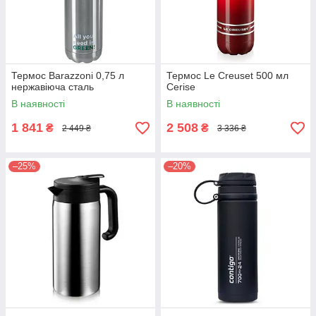
Термос Barazzoni 0,75 л
Термос Le Creuset 500 мл
нержавіюча сталь
Сerise
В наявності
В наявності
1 841
2 508
₴
₴
2 449 ₴
3 336 ₴
–25%
–20%