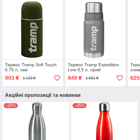
Термос Tramp Soft Touch
Термос Tramp Expedition
Терм
0,75 л, хакі
Line 0,5 л, сірий
олив
903
849
625
₴
₴
1 129 ₴
1 061 ₴
Акційні пропозиції та новинки
–25%
–25%