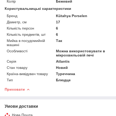
Колір
Бежевий
Користувальницькі характеристики
Бренд
Kütahya Porselen
Діаметр, см
17
Кількість персон
6
Кількість предметів, шт
6
Мийка в посудомийній
Так
машині
Особливості
Можна використовувати в
мікрохвильовій печі
Серія
Atlantis
Стан товару
Новий
Країна-вивідувач товару
Туреччина
Тип
Блюдце
Приховати
Умови доставки
Нова Пошта