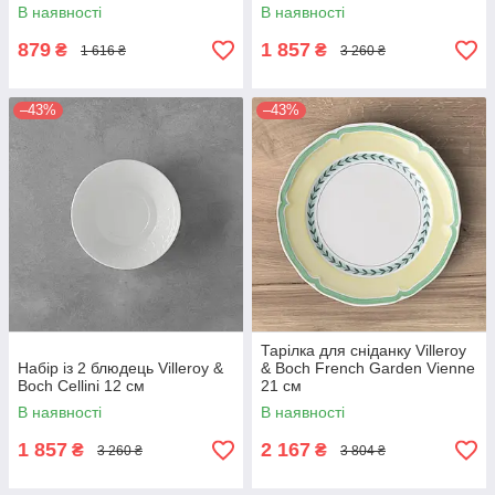
В наявності
В наявності
879
1 857
₴
₴
1 616 ₴
3 260 ₴
–43%
–43%
Тарілка для сніданку Villeroy
Набір із 2 блюдець Villeroy &
& Boch French Garden Vienne
Boch Cellini 12 см
21 см
В наявності
В наявності
1 857
2 167
₴
₴
3 260 ₴
3 804 ₴