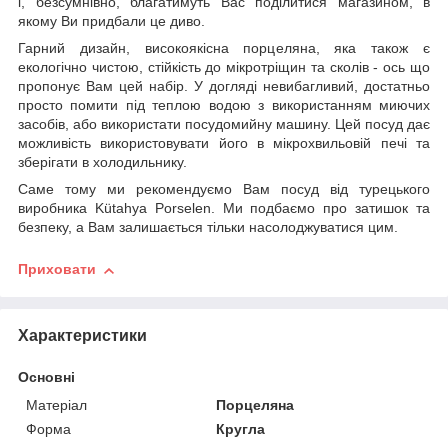
і, безсумнівно, благатимуть Вас поділитися магазином, в
якому Ви придбали це диво.
Гарний дизайн, високоякісна порцеляна, яка також є
екологічно чистою, стійкість до мікротріщин та сколів - ось що
пропонує Вам цей набір. У догляді невибагливий, достатньо
просто помити під теплою водою з використанням миючих
засобів, або використати посудомийну машину. Цей посуд дає
можливість використовувати його в мікрохвильовій печі та
зберігати в холодильнику.
Саме тому ми рекомендуємо Вам посуд від турецького
виробника Kütahya Porselen. Ми подбаємо про затишок та
безпеку, а Вам залишається тільки насолоджуватися цим.
Приховати
Характеристики
Основні
Матеріал
Порцеляна
Форма
Кругла