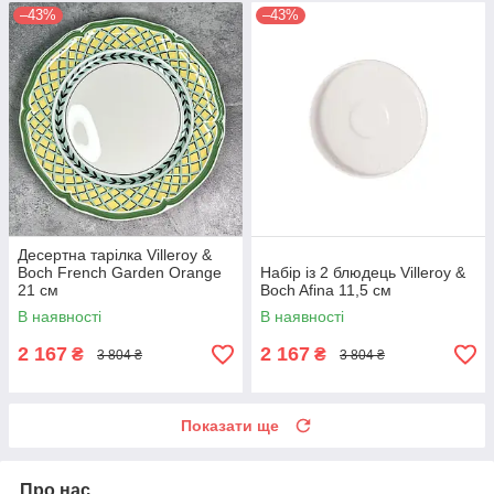
–43%
–43%
Десертна тарілка Villeroy &
Boch French Garden Orange
Набір із 2 блюдець Villeroy &
21 см
Boch Afina 11,5 см
В наявності
В наявності
2 167
2 167
₴
₴
3 804 ₴
3 804 ₴
Показати ще
Про нас