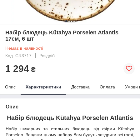
Набір блюдець Kütahya Porselen Atlantis
17см, 6 шт
Немає в наявності
Код: CR3717
Роздріб
1 294
₴
Опис
Характеристики
Доставка
Оплата
Умови 
Опис
Набір блюдець Kütahya Porselen Atlantis
Набір шикарних та стильних блюдець від фірми Kütahya
Porselen. Завдяки цьому набору Вам будуть заздрити всі гості,