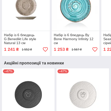
Набір із 6 блюдець
Набір із 6 блюдець By
Набі
G.Benedikt Life style
Bone Harmony Infinity 12
Seas
Natural 13 см
см
сіри
1 241
1 253
1 2
₴
₴
1 552 ₴
1 567 ₴
Акційні пропозиції та новинки
–47%
–47%