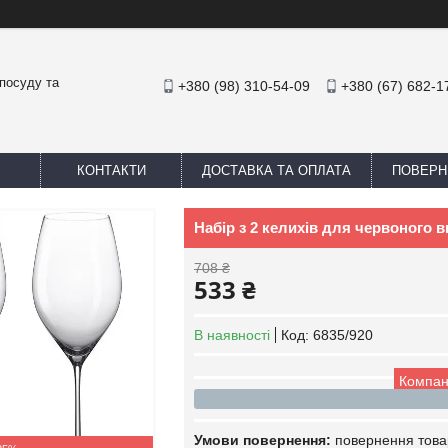
посуду та
+380 (98) 310-54-09
+380 (67) 682-1
КОНТАКТИ
ДОСТАВКА ТА ОПЛАТА
ПОВЕРН
Набір з 2 келихів для червоного 
708 ₴
533 ₴
В наявності
Код:
6835/920
Компан
повернення това