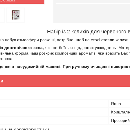
25%
Набір із 2 келихів для червоного
ір набув атмосфери розкоші, потрібно, щоб на столі стояли келихи в
із довговічного скла,
яке не боїться щоденних ушкоджень. Матері
авильна форма чаші розкриє композицію ароматів, яка вразить Вас 
сповна.
ення в посудомийній машині. При ручному очищенні використо
ки
Rona
Криштале
Прозорий
ицькі характеристики