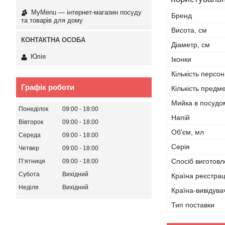
MyMenu — інтернет-магазин посуду
Бренд
та товарів для дому
Висота, см
Діаметр, см
Юлія
Іконки
Кількість персон
Графік роботи
Кількість предме
Мийка в посудо
Понеділок
09:00
18:00
Напій
Вівторок
09:00
18:00
Об'єм, мл
Середа
09:00
18:00
Серія
Четвер
09:00
18:00
Спосіб виготов
Пʼятниця
09:00
18:00
Субота
Вихідний
Країна реєстрац
Неділя
Вихідний
Країна-вивідува
Тип поставки