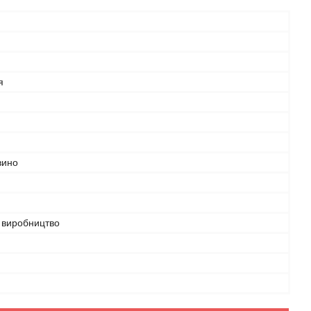
я
вино
виробництво