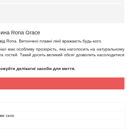
 вина Rona Grace
ід Rona. Витончені плавні лінії вражають будь-кого.
ал має особливу прозорість, яка наголосить на натуральному
та гостей. Такий досить великий обсяг дозволить насолодитися
вуйте делікатні засоби для миття.
ве скло