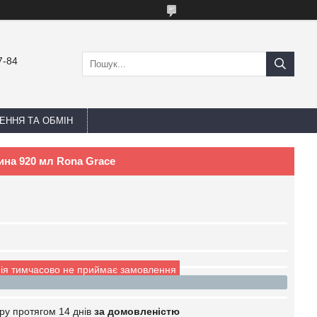
7-84
ЕННЯ ТА ОБМІН
вина 920 мл Rona Grace
ія тимчасово не приймає замовлення
ру протягом 14 днів
за домовленістю