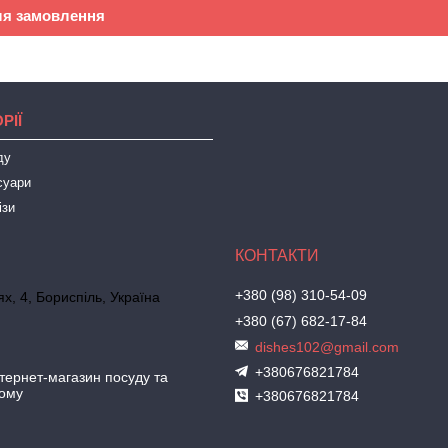
ля замовлення
РІЇ
ду
суари
ізи
+380 (98) 310-54-09
х, 4, Бориспіль, Україна
+380 (67) 682-17-84
dishes102@gmail.com
+380676821784
ернет-магазин посуду та
дому
+380676821784