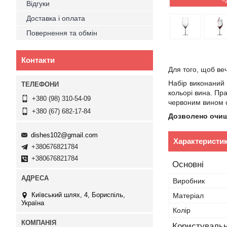
–
Відгуки
Доставка і оплата
Повернення та обмін
Контакти
Для того, щоб веч
Набір виконаний
кольорі вина. Пр
+380 (98) 310-54-09
червоним вином 
+380 (67) 682-17-84
Дозволено очищ
dishes102@gmail.com
Характеристи
+380676821784
+380676821784
Основні
Виробник
Київський шлях, 4, Бориспіль,
Матеріал
Україна
Колір
Користувальн