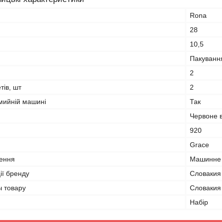
Rona
28
10,5
Пакуванн
2
тів, шт
2
мийній машині
Так
Червоне 
920
Grace
лення
Машинне 
ії бренду
Словакия
ч товару
Словакия
Набір