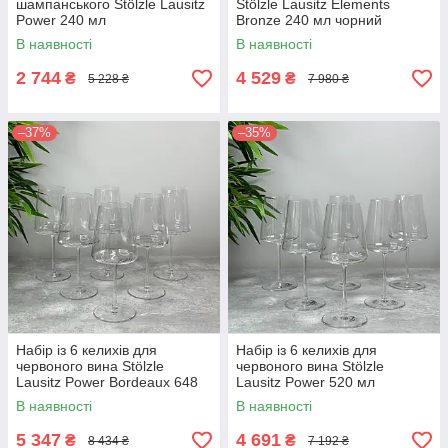
шампанського Stölzle Lausitz
Stölzle Lausitz Elements
Power 240 мл
Bronze 240 мл чорний
В наявності
В наявності
2 744
4 529
₴
₴
5 228 ₴
7 980 ₴
–37%
–35%
Набір із 6 келихів для
Набір із 6 келихів для
червоного вина Stölzle
червоного вина Stölzle
Lausitz Power Bordeaux 648
Lausitz Power 520 мл
мл
В наявності
В наявності
5 347
4 691
₴
₴
8 434 ₴
7 192 ₴