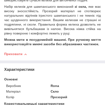
Використовуйте сучасні келихи для витонченої подачі.
Набір келихів для шампанського виконаний
зі скла,
яке має
високу зносостійкість. Прозорий матеріал не спотворює
натуральних відтінків ігристого шампанського і не темніє під
час щоденного використання. Вашим келихам не страшні ні
подряпини, ні сколи. Правильна форма келиха дозволить не
вивільнятися бульбашкам із напою. Висока ніжка стійка на
рівну поверхню і комфортно лежить у руці.
Можна мити в посудомийній машині. При ручному миття
використовуйте миючі засоби без абразивних частинок.
Приховати
Характеристики
Основні
Виробник
Rona
Матеріал
Скло
Колір
Прозорий
Користувальницькі характеристики