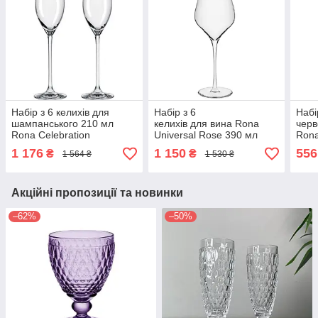
Набір з 6 келихів для
Набір з 6
Набі
шампанського 210 мл
келихів для вина Rona
черв
Rona Celebration
Universal Rose 390 мл
Ron
1 176
1 150
556
₴
₴
1 564 ₴
1 530 ₴
Акційні пропозиції та новинки
–62%
–50%